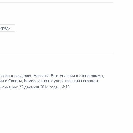
аграды
гам заседания ВЕЭС
3
ь
ого экономического
9
7м
кован в разделах:
Новости
,
Выступления и стенограммы
,
ии и Советы
,
Комиссия по государственным наградам
ь
убликации:
22 декабря 2014 года, 14:15
13
ь