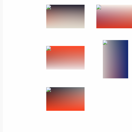
Утверждены Основы государст
политики
24 декабря 2014 года, 14:15
23 декабря 2014 года, вторник
Встреча с Президентом Кирги
Атамбаевым
23 декабря 2014 года, 21:00
Москва
Главы государств – членов О
Национальный центр управле