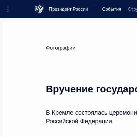
Президент России
События
Стр
Президент
Администрация
Государ
Новости
Стенограммы
Поездки
Т
Фотографии
Показа
Вручение государ
Телемост с российской экспед
26 декабря 2014 года, 13:50
Москва, Кремл
В Кремле состоялась церемони
Российской Федерации.