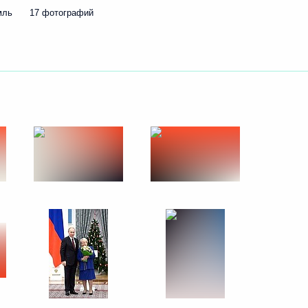
кому с Днём рождения
мль
17 фотографий
ства
5
9м
та и Совета по культуре
:
11
ь