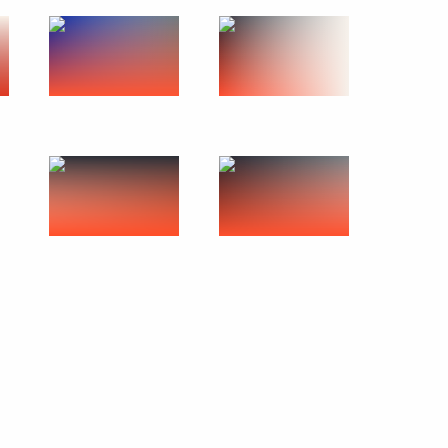
венной культурной
зии Алмазбеком
2
ДКБ посетили
5
ния обороной РФ