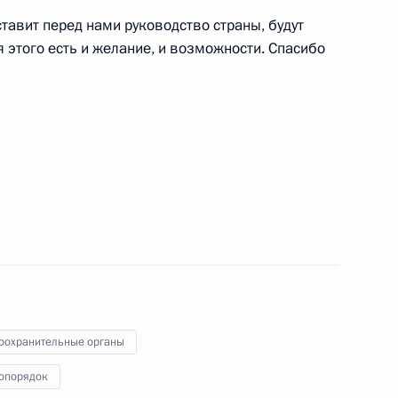
ставит перед нами руководство страны, будут
я этого есть и желание, и возможности. Спасибо
Цзиньпином
11
ль Бачелет
2
ндре Пахмутовой
оохранительные органы
опорядок