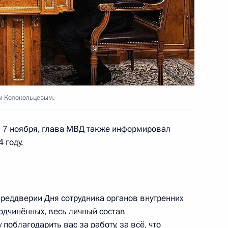
мик форума АТЭС
19
4м
ента России с лидерами ряда
9
м Колокольцевым.
м 7 ноября, глава МВД также информировал
 году.
ард
6
преддверии Дня сотрудника органов внутренних
подчинённых, весь личный состав
поблагодарить вас за работу, за всё, что