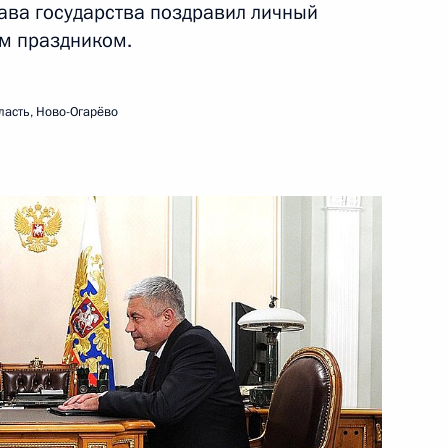
ва государства поздравил личный
кса ДВФУ
9
м праздником.
ласть, Ново-Огарёво
онцерна «Моринформсистема-
1
-Шушенской ГЭС
5
10м