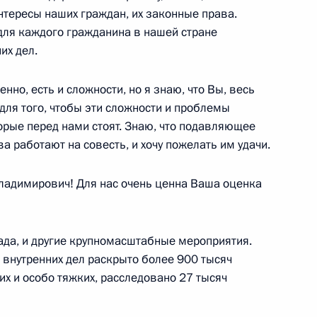
интересы наших граждан, их законные права.
ума АТЭС
14
для каждого гражданина в нашей стране
их дел.
нно, есть и сложности, но я знаю, что Вы, весь
для того, чтобы эти сложности и проблемы
лайзии Наджибом Разаком
5
орые перед нами стоят. Знаю, что подавляющее
 работают на совесть, и хочу пожелать им удачи.
Владимирович! Для нас очень ценна Ваша оценка
 Джоко Видодо
6
ада, и другие крупномасштабные мероприятия.
 внутренних дел раскрыто более 900 тысяч
их и особо тяжких, расследовано 27 тысяч
работе Делового
1