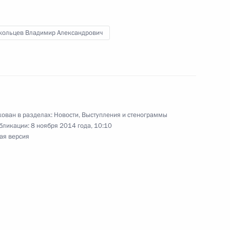
1
кольцев Владимир Александрович
ений по японским
6
ован в разделах:
Новости
,
Выступления и стенограммы
бликации:
8 ноября 2014 года, 10:10
ая версия
я Язова с 90-летием
3