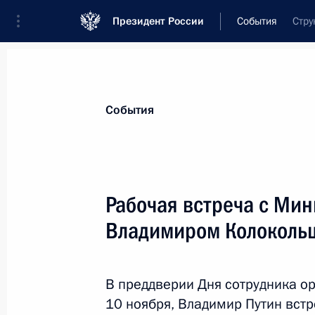
Президент России
События
Стру
Президент
Администрация
Государст
Новости
Стенограммы
Поездки
Те
События
Показа
Рабочая встреча с Мин
Владимиром Колоколь
Беседа с ректором Дальневосточн
университета Сергеем Иванцом
12 ноября 2014 года, 10:30
Владивосток
В преддверии Дня сотрудника ор
10 ноября, Владимир Путин встр