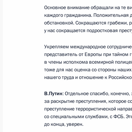
Основное внимание обращали на те в
10 ноября 2014 года, 11:45
Пекин
каждого гражданина. Положительная д
обстановкой. Сокращаются грабежи, ра
у нас сокращается подростковая прест
Деловой саммит форума АТЭС
10 ноября 2014 года, 10:00
Пекин
Укрепляем международное сотрудничес
представитель от Европы при тайном 
в члены исполкома всемирной полицей
тоже для нас оценка со стороны наши
Поздравление личному составу и в
нашего труда и отношение к Российск
дел
10 ноября 2014 года, 09:30
В.Путин
: Отдельное спасибо, конечно,
за раскрытие преступления, которое со
преступление террористической напра
9 ноября 2014 года, воскресенье
со специальными службами, с ФСБ. Это
до конца, уверен.
Встреча с Премьер-министром Япо