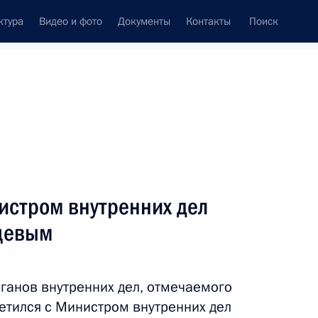
ктура
Видео и фото
Документы
Контакты
Поиск
венный Совет
Совет Безопасности
Комиссии и советы
леграммы
Сведения о Президенте
ноябрь, 2014
ть следующие материалы
истром внутренних дел
цевым
ого федерального
3
ганов внутренних дел, отмечаемого
етился с Министром внутренних дел