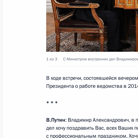
Рабочие заседания лидеров эконо
11 ноября 2014 года, 11:35
Пекин
Состоялись краткие беседы Презид
зарубежных стран
1 из 3
С Министром внутренних дел Владимиро
11 ноября 2014 года, 10:30
Пекин
В ходе встречи, состоявшейся вечеро
Президента о работе ведомства в 2014
10 ноября 2014 года, понедельник
* * *
Встреча с главой МВФ Кристин Лаг
В.Путин
: Владимир Александрович, в 
10 ноября 2014 года, 19:00
Пекин
дел хочу поздравить Вас, всех Ваших 
с профессиональным праздником. Хочу 