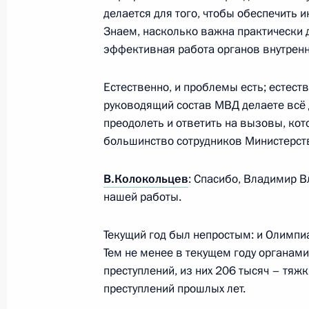
делается для того, чтобы обеспечить 
Завершён первый день работы фор
Знаем, насколько важна практически 
10 ноября 2014 года, 16:00
Пекин
эффективная работа органов внутренн
Естественно, и проблемы есть; естестве
руководящий состав МВД делаете всё 
Встреча с Премьер-министром Ма
преодолеть и ответить на вызовы, кот
10 ноября 2014 года, 14:00
Пекин
большинство сотрудников Министерства
В.Колокольцев
: Спасибо, Владимир 
Встреча с Президентом Индонезии
нашей работы.
10 ноября 2014 года, 13:00
Пекин
Текущий год был непростым: и Олимпи
Тем не менее в текущем году органами
преступлений, из них 206 тысяч – тяжк
Владимир Путин принял участие в 
преступлений прошлых лет.
консультативного совета АТЭС