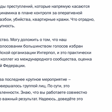
иды преступлений, которые напрямую касаются
инамика в плане контроля за оперативной
збои, убийства, квартирные кражи. Что отрадно,
упность.
9
36м
тво. Могу доложить о том, что наш
голосовании большинством голосов избран
ской организации Интерпол, и это практически
х коллег из международного сообщества, оценка
етеранам органов внутренних
ой Федерации.
 за последнее крупное мероприятие –
вершалось группой лиц. По сути, это
вленности. Знаю, что вы работаете совместно
 важный результат. Надеюсь, доведёте это
нии Синдзо Абэ
4