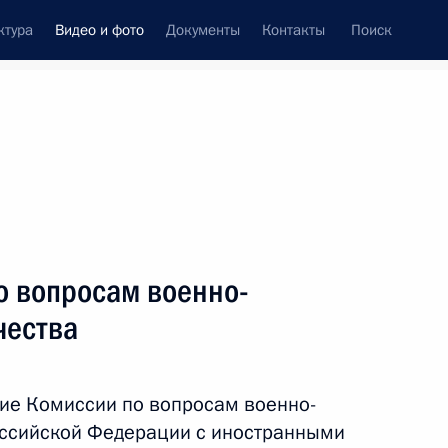
ктура
Видео и фото
Документы
Контакты
Поиск
си
встречи
Церемонии
апрель, 2015
ть следующие материалы
о вопросам военно-
чества
Заседание попечительского
совета Русского
ие Комиссии по вопросам военно-
географического общества
оссийской Федерации с иностранными