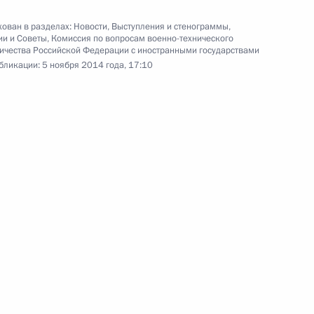
18 марта 2015 года
9 фото
ован в разделах:
Новости
,
Выступления и стенограммы
,
ии и Советы
,
Комиссия по вопросам военно-технического
ичества Российской Федерации с иностранными государствами
бликации:
5 ноября 2014 года, 17:10
ренция Владимира Путина
ото