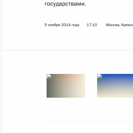
государствами.
27 апреля 2015 года
9 фото
5 ноября 2014 года
17:10
Москва, Кремл
Встреча с членами Совета
законодателей