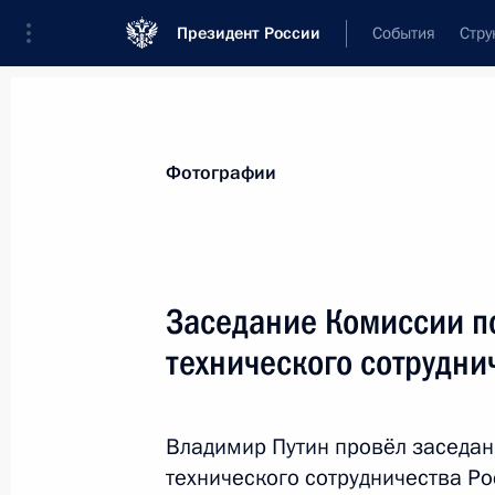
Президент России
События
Стру
Видеозаписи
Фотографии
Аудиозапи
Все материалы
Поездки
Совещания, 
Фотографии
Показа
Заседание Комиссии п
технического сотрудни
Встреча со студентами
Высшей школы
Владимир Путин провёл заседан
менеджмента СПбГУ
технического сотрудничества Р