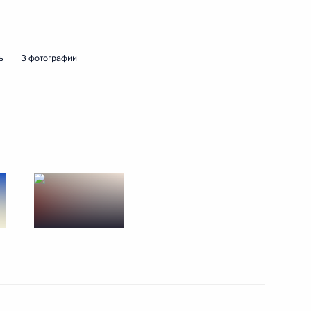
27 апреля 2015 года
9 фото
ь
3 фотографии
Встреча с Президентом
Южной Осетии Леонидом
Тибиловым