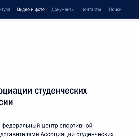
ктура
Видео и фото
Документы
Контакты
Поиск
си
встречи
Церемонии
октябрь, 2014
ть следующие материалы
оциации студенческих
сии
Съезд Российского союза
ректоров
 федеральный центр спортивной
редставителями Ассоциации студенческих