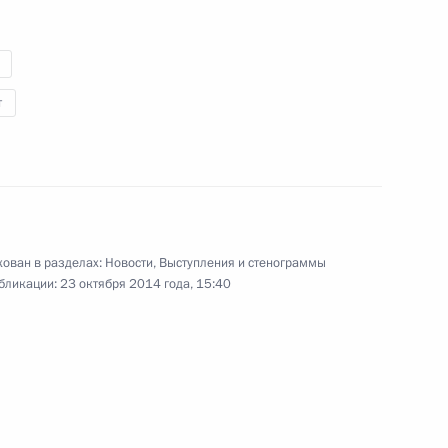
23 октября 2014 года
11 фото
т
ован в разделах:
Новости
,
Выступления и стенограммы
бликации:
23 октября 2014 года, 15:40
Рабочий визит в Сербию. 70-
летие освобождения
Белграда