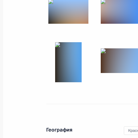
29 октября 2014 года
6 фото
Заседание Международного
дискуссионного клуба
«Валдай»
География
Крас