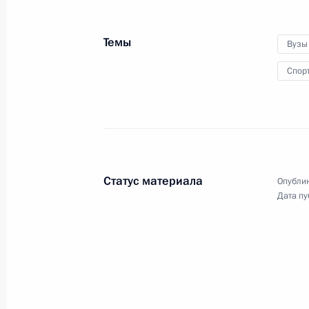
24 октября 2014 года
10 фото
Темы
Вузы
Спор
Статус материала
Опублик
Дата пу
Рабочий визит в Италию.
Саммит АСЕМ