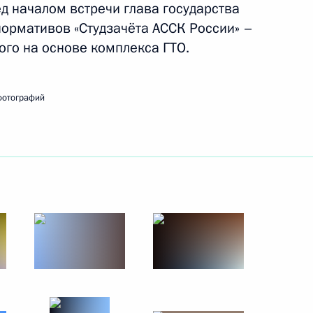
д началом встречи глава государства
30 октября 2014 года
7 фото
нормативов «Студзачёта АССК России» –
ого на основе комплекса ГТО.
фотографий
Заседание наблюдательного
совета оргкомитета чемпионата
мира по футболу 2018 года