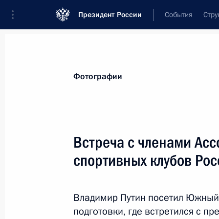
Президент России
События
Стру
Видеозаписи
Фотографии
Аудиозапи
Все материалы
Поездки
Совещания, 
Фотографии
Показа
Встреча с членами Асс
спортивных клубов Рос
Встреча с офицерами,
назначенными на высшие
Владимир Путин посетил Южный
командные должности
подготовки, где встретился с п