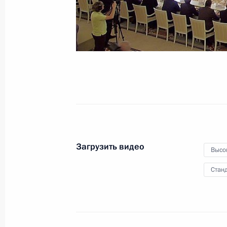
летия освобождения
Белграда
16 октября 2014 года
Видео, 3 мин.
Загрузить видео
Высо
Станд
Форум Общероссийского