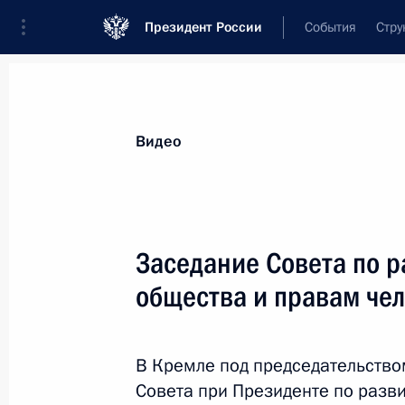
Президент России
События
Стру
Видеозаписи
Фотографии
Аудиозапи
Все материалы
Выступления
Совещан
Видео
Показа
Заседание Совета по 
общества и правам че
Заседание наблюдательного
совета оргкомитета чемпионата
В Кремле под председательств
мира по футболу 2018 года
Совета при Президенте по разв