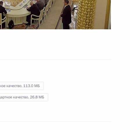
16 октября 2014 года
Видео, 15 мин.
кое качество,
113.0 МБ
артное качество,
26.8 МБ
70-летие МГИМО