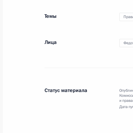
народного фронта
«Качественное образование
Темы
Прав
во имя страны»
15 октября 2014 года
Видео, 7 мин.
Лица
Федо
Статус материала
Опублик
Комисс
и права
Дата пу