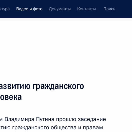
ктура
Видео и фото
Документы
Контакты
Поиск
си
ия, встречи
Встречи со СМИ
октябрь, 2014
ть следующие материалы
развитию гражданского
ловека
Заседание Международного
дискуссионного клуба
ом Владимира Путина прошло заседание
«Валдай»
итию гражданского общества и правам