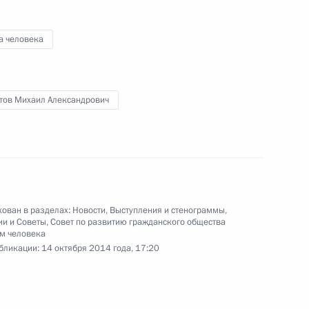
а человека
14 октября 2014 года
Видео, 6 мин.
тов Михаил Александрович
ован в разделах:
Новости
,
Выступления и стенограммы
,
ии и Советы
,
Совет по развитию гражданского общества
м человека
бликации:
14 октября 2014 года, 17:20