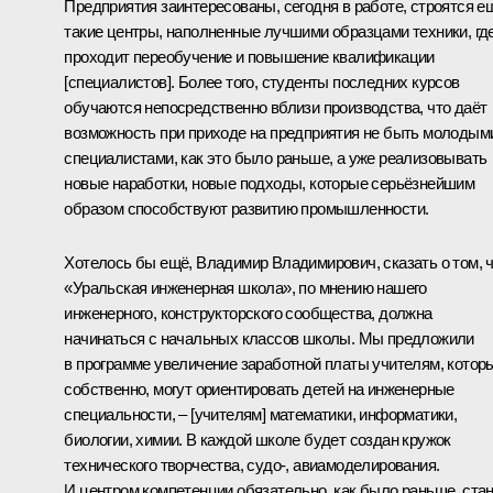
Предприятия заинтересованы, сегодня в работе, строятся е
такие центры, наполненные лучшими образцами техники, гд
проходит переобучение и повышение квалификации
[специалистов]. Более того, студенты последних курсов
обучаются непосредственно вблизи производства, что даёт
возможность при приходе на предприятия не быть молодым
специалистами, как это было раньше, а уже реализовывать
новые наработки, новые подходы, которые серьёзнейшим
образом способствуют развитию промышленности.
Хотелось бы ещё, Владимир Владимирович, сказать о том, 
«Уральская инженерная школа», по мнению нашего
инженерного, конструкторского сообщества, должна
начинаться с начальных классов школы. Мы предложили
в программе увеличение заработной платы учителям, котор
собственно, могут ориентировать детей на инженерные
специальности, – [учителям] математики, информатики,
биологии, химии. В каждой школе будет создан кружок
технического творчества, судо-, авиамоделирования.
И центром компетенции обязательно, как было раньше, ста