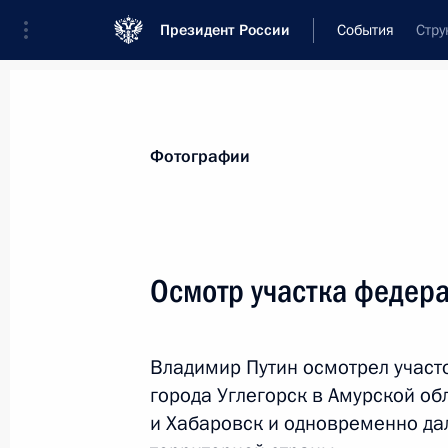
Президент России
События
Стру
Президент
Администрация
Государст
Новости
Стенограммы
Поездки
Те
Фотографии
Показа
Осмотр участка федер
3 сентября 2014 года, среда
Владимир Путин осмотрел участ
Владимир Путин прибыл в Горно-Ал
города Углегорск в Амурской обл
3 сентября 2014 года, 19:15
и Хабаровск и одновременно да