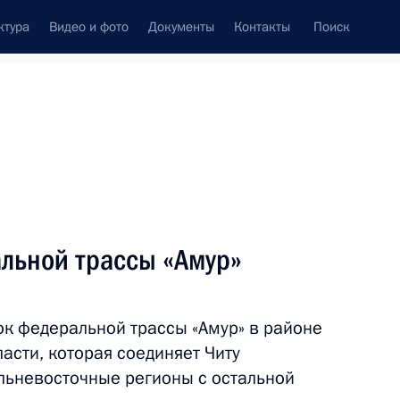
ктура
Видео и фото
Документы
Контакты
Поиск
венный Совет
Совет Безопасности
Комиссии и советы
леграммы
Сведения о Президенте
сентябрь, 2014
ть следующие материалы
альной трассы «Амур»
ок федеральной трассы «Амур» в районе
тайск
асти, которая соединяет Читу
льневосточные регионы с остальной