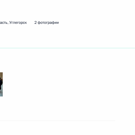
 итогам рабочего визита
3
7м
асть, Углегорск
2 фотографии
нфликта на Украине
11
4м