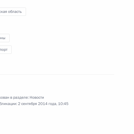
24
ская область
оны
ом Украины Петром
порт
 Андрея Стенина
ован в разделе:
Новости
бликации:
2 сентября 2014 года, 10:45
янско-фермерских хозяйств
4