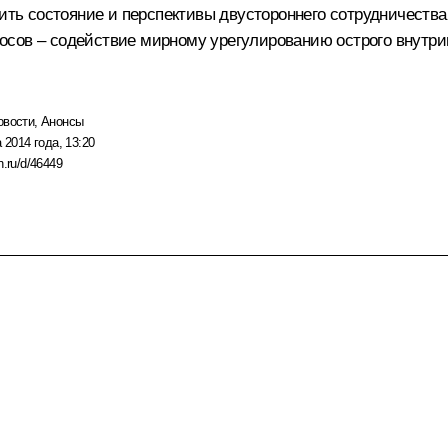
дить состояние и перспективы двустороннего сотрудничеств
сов – содействие мирному урегулированию острого внутрип
овости
,
Анонсы
 2014 года, 13:20
n.ru/d/46449