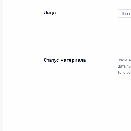
Лица
Наза
Статус материала
Опублик
Дата пу
Текстов
Разделы сайта
Информацион
Президента
ресурсы
России
Президента Ро
События
Президент России
Текущий ресурс
Структура
Конституция Росс
Видео и фото
Государственная
Документы