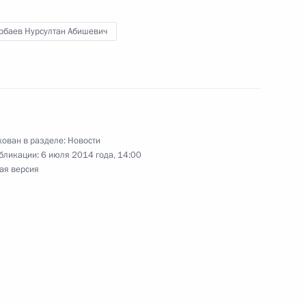
рбаев Нурсултан Абишевич
ован в разделе:
Новости
бликации:
6 июля 2014 года, 14:00
ая версия
ные
Официальные
Правовая и
сетевые ресурсы
техническая
ссии
Президента России
информация
MAX
О портале
ВКонтакте
Об использовании
ии
информации сайта
Rutube
О персональных
Telegram-канал