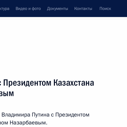
ктура
Видео и фото
Документы
Контакты
Поиск
с Президентом Казахстана
евым
 Владимира Путина с Президентом
аном Назарбаевым.