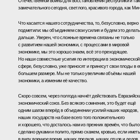
Отечественной войны для восстановления республики и так
замечательного сегодня, светлого, красивого города, как Мин
Что касается нашего сотрудничества, то, безусловно, верно
подметили: мы объединяем свои усилия и будем это делать
дальше. Уверен, что сложные времена связаны не только
с развитием нашей экономики, с процессами в мировой
экономике, мы это хорошо знаем, всё это преходящее.
Но наши совместные усилия по интеграции в экономической
сфере, безусловно, уже приносят и принесут свои плоды в 
большем размере. Мы не только увеличим объёмы нашей
экономики, а изменим её качество.
Скоро совсем, через полгода начнёт действовать Евразийск
экономический союз. Без всякого сомнения, это будет ещё
одним шагом вперёд в объединении усилий наших народов,
наших государств на базе всего того положительного
и хорошего, что досталось нам из прежних времён, что было
сделано руками и полито, прямо скажем, кровью, если имет
в виду военное время, наших предков, наших отцов и дедов.