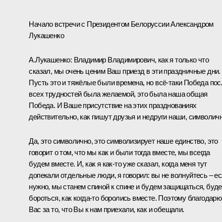
Начало встречи с Президентом Белоруссии Александром
Лукашенко
А.Лукашенко
: Владимир Владимирович, как я только что
сказал, мы очень ценим Ваш приезд в эти праздничные дни.
Пусть это и тяжёлые были времена, но всё‑таки Победа пос
всех трудностей была желаемой, это была наша общая
Победа. И Ваше присутствие на этих празднованиях
действительно, как пишут друзья и недруги наши, символичн
Да, это символично, это символизирует наше единство, это
говорит о том, что мы как и были тогда вместе, мы всегда
будем вместе. И, как я как‑то уже сказал, когда меня тут
допекали отдельные люди, я говорил: вы не волнуйтесь – е
нужно, мы станем спиной к спине и будем защищаться, буд
бороться, как когда‑то боролись вместе. Поэтому благодарю
Вас за то, что Вы к нам приехали, как и обещали.