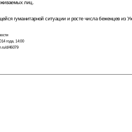
рживаемых лиц.
ейся гуманитарной ситуации и росте числа беженцев из Ук
вости
014 года, 14:00
n.ru/d/46079