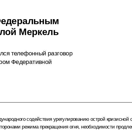
Федеральным
елой Меркель
ялся телефонный разговор
ром Федеративной
народного содействия урегулированию острой кризисной си
оронами режима прекращения огня, необходимости продле