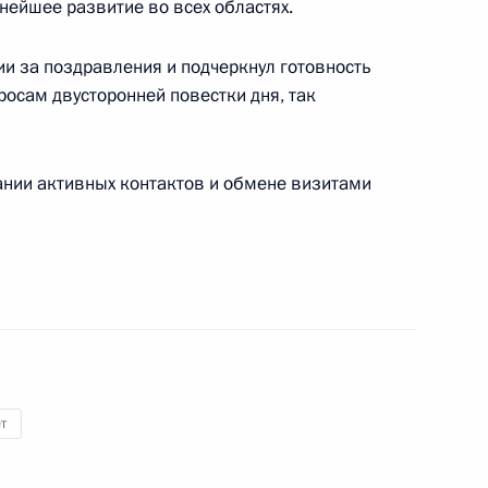
нейшее развитие во всех областях.
х семей
6
2м
ии за поздравления и подчеркнул готовность
росам двусторонней повестки дня, так
Джорджо Наполитано с Днём
ании активных контактов и обмене визитами
3
т