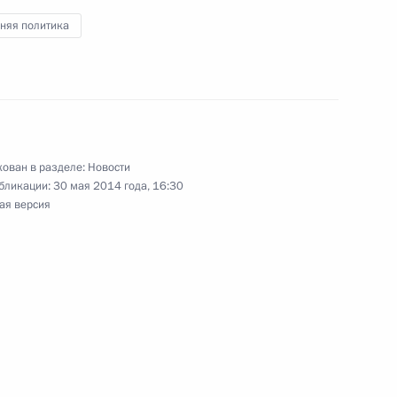
няя политика
ого края Владимиром
3
дору Конюхову
ован в разделе:
Новости
педиции «На вёсельной лодке
бликации:
30 мая 2014 года, 16:30
ая версия
том Франции Франсуа