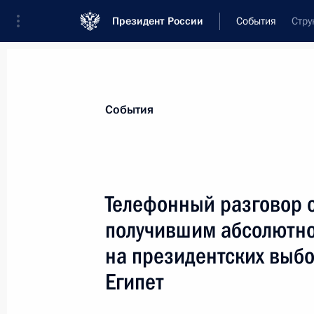
Президент России
События
Стру
Президент
Администрация
Государст
Новости
Стенограммы
Поездки
Те
События
Показа
Телефонный разговор с
получившим абсолютно
Телефонный разговор с Федераль
Ангелой Меркель
на президентских выбо
3 июня 2014 года, 16:00
Египет