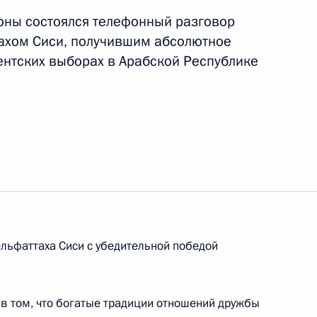
оны состоялся телефонный разговор
 Святослава Бэлзы
ахом Сиси, получившим абсолютное
ентских выборах в Арабской Республике
среди школьников «Белая
2
2м
льфаттаха Сиси с убедительной победой
дительская слава»
9
4м
 в том, что богатые традиции отношений дружбы