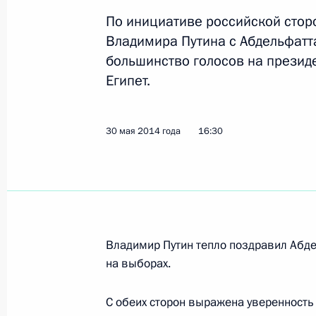
По инициативе российской стор
Соболезнования родным и близким
Владимира Путина с Абдельфатт
3 июня 2014 года, 11:30
большинство голосов на презид
Египет.
2 июня 2014 года, понедельник
30 мая 2014 года
16:30
Всероссийский шахматный турнир 
ладья»
2 июня 2014 года, 18:20
Сочи
Владимир Путин тепло поздравил Абде
Владимир Путин вручил ордена «Ро
на выборах.
2 июня 2014 года, 18:00
Сочи
С обеих сторон выражена уверенность