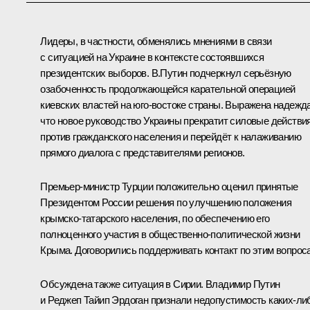
Лидеры, в частности, обменялись мнениями в связи
с ситуацией на Украине в контексте состоявшихся
президентских выборов. В.Путин подчеркнул серьёзную
озабоченность продолжающейся карательной операцией
киевских властей на юго-востоке страны. Выражена надежда
что новое руководство Украины прекратит силовые действи
против гражданского населения и перейдёт к налаживанию
прямого диалога с представителями регионов.
Премьер-министр Турции положительно оценил принятые
Президентом России решения по улучшению положения
крымско-татарского населения, по обеспечению его
полноценного участия в общественно-политической жизни
Крыма. Договорились поддерживать контакт по этим вопрос
Обсуждена также ситуация в Сирии. Владимир Путин
и
Реджеп Тайип Эрдоган
признали недопустимость каких‑ли