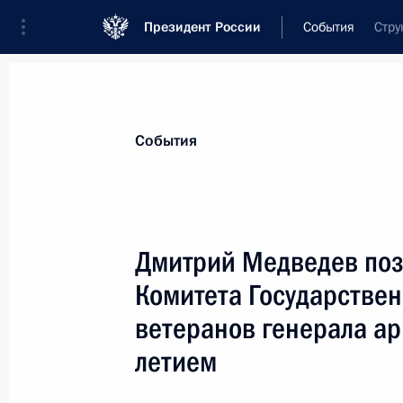
Президент России
События
Стру
Президент
Администрация
Государст
Новости
Стенограммы
Поездки
Те
События
Показа
Дмитрий Медведев поз
Комитета Государстве
Руководству Генеральной прокурат
управления Президента поручено п
ветеранов генерала ар
проверку деятельности государств
летием
7 августа 2009 года, 14:00