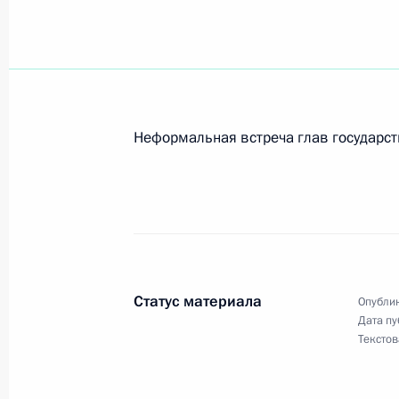
6 августа 2009 года, четверг
Дмитрий Медведев встретился с Па
Руси Кириллом
6 августа 2009 года, 18:00
Московская Облас
Неформальная встреча глав государств
Встреча с Патриархом Московским 
6 августа 2009 года, 18:00
Московская облас
Дмитрий Медведев провёл совещан
Статус материала
Опублик
безопасности дорожного движения
Дата пу
Текстов
6 августа 2009 года, 17:00
Московская Облас