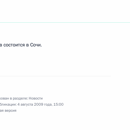
триархом Московским и всея
1
ть, Горки
 состоится в Сочи.
и всея Руси Кириллом
1
4м
ть, Горки
ие по вопросам
1
ован в разделе:
Новости
бликации:
4 августа 2009 года, 15:00
ая версия
ть, Горки