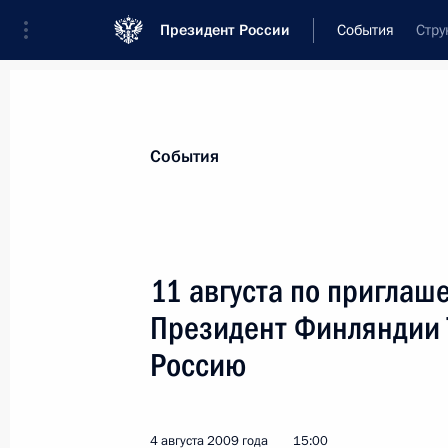
Президент России
События
Стру
Президент
Администрация
Государст
Новости
Стенограммы
Поездки
Те
События
Показа
11 августа по пригла
Президент Финляндии 
Беседа с авторами фильма «В авгу
Россию
7 августа 2009 года, 12:30
4 августа 2009 года
15:00