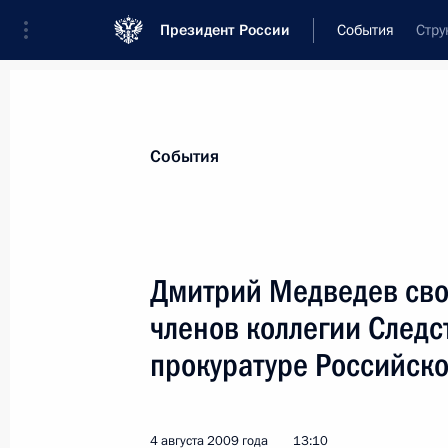
Президент России
События
Стру
Президент
Администрация
Государст
Новости
Стенограммы
Поездки
Те
События
Показа
Дмитрий Медведев сво
членов коллегии Следс
Руководству Генеральной прокурат
управления Президента поручено п
прокуратуре Российск
проверку деятельности государств
7 августа 2009 года, 14:00
4 августа 2009 года
13:10