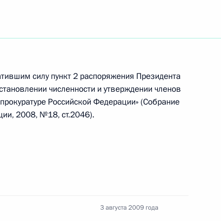
Грузии на Южную Осетию
рами фильма «В августе
оминаниями о том, как
сии, принималось решение
тившим силу пункт 2 распоряжения Президента
 рассказал о недавнем визите
установлении численности и утверждении членов
 прокуратуре Российской Федерации» (Собрание
ии, 2008, №18, ст.2046).
сте 2008-го…»
1
8м
3 августа 2009 года