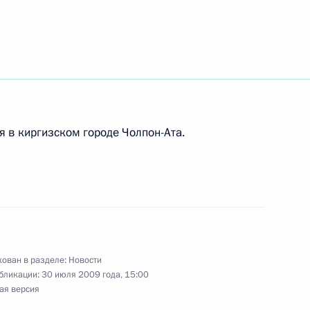
юджетных научных
авом самостоятельно
 в киргизском городе Чолпон-Ата.
етеранам ВДВ с Днём
ован в разделе:
Новости
бликации:
30 июля 2009 года, 15:00
жника Виктора Иванова с 85-
ая версия