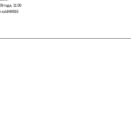
9 года, 11:00
n.ru/d/44916