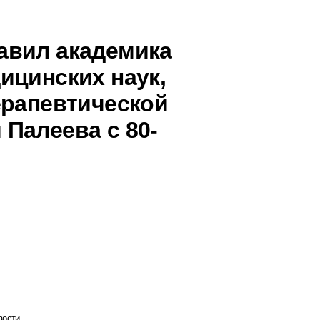
авил академика
ицинских наук,
ерапевтической
Палеева с 80-
вости