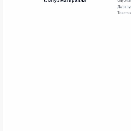
Статус материала
Опублик
Дата пу
Дмитрий Медведев внёс в Государс
Текстов
федерального закона «О внесении 
Гражданского процессуального ко
12 января 2009 года, 13:30
Распоряжением Президента создан 
12 января 2009 года, 13:00
Новая видеозапись в блоге Дмитр
12 января 2009 года, 10:00