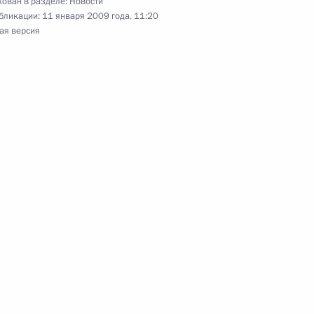
ован в разделе:
Новости
бликации:
11 января 2009 года, 11:20
твенную Думу проект
ая версия
изменения в статью 45
декса Российской Федерации»
Совет по делам казачества
ия Медведева
1