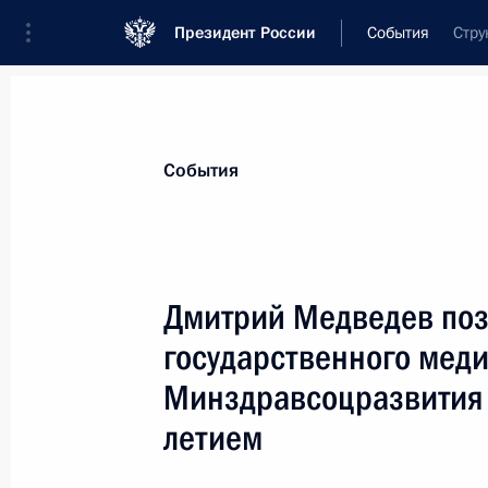
Президент России
События
Стру
Президент
Администрация
Государст
Новости
Стенограммы
Поездки
Те
События
Показа
Дмитрий Медведев поз
государственного меди
Дмитрий Медведев поздравил сотру
прокуратуры с профессиональным 
Минздравсоцразвития 
работника прокуратуры России
летием
12 января 2009 года, 16:20