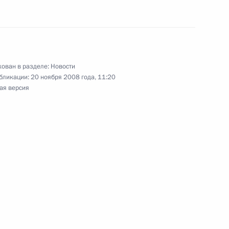
я компании «Газпром»
1
ован в разделе:
Новости
бликации:
20 ноября 2008 года, 11:20
ая версия
в работе Х съезда партии
2
2
6м
ый Двор