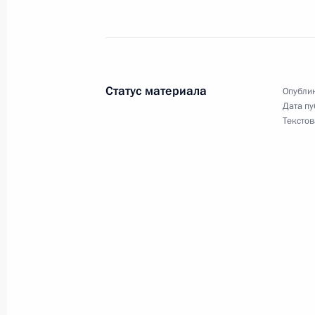
Встреча с председателем правлени
Алексеем Миллером
20 ноября 2008 года, 15:45
Москва, Кремль
Статус материала
Опублик
Дата пу
Текстов
Дмитрий Медведев принял участие 
«Единая Россия»
20 ноября 2008 года, 12:00
Москва
Х съезд партии «Единая Россия»
20 ноября 2008 года, 12:00
Москва, Гостин