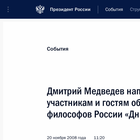
Президент России
События
Стру
Президент
Администрация
Государст
Новости
Стенограммы
Поездки
Те
События
Показа
Дмитрий Медведев нап
участникам и гостям 
Распоряжение о социальной подде
философов России «Дн
21 ноября 2008 года, 11:00
20 ноября 2008 года
11:20