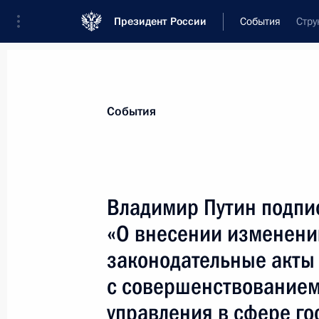
Президент России
События
Стру
Президент
Администрация
Государст
Новости
Стенограммы
Поездки
Те
События
Показа
Владимир Путин подпи
«О внесении изменени
3 мая 2008 года, суббота
законодательные акты 
Владимир Путин наградил группу м
с совершенствованием
медалью ордена «За заслуги перед 
управления в сфере го
3 мая 2008 года, 19:30