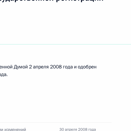
 организации охраны
енной Думой 2 апреля 2008 года и одобрен
ина Украины Александра
ода.
 утверждении состава
ованию средств пенсионных
ии изменений
30 апреля 2008 года