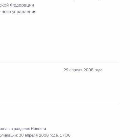
йской Федерации
нного управления
зидента Российской
а орденом «За заслуги перед
29 апреля 2008 года
 Гергиева орденом
тепени
ован в разделе:
Новости
бликации:
30 апреля 2008 года, 17:00
 Мужества прокурора