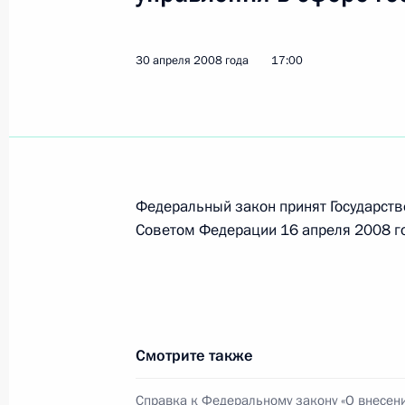
30 апреля 2008 года
17:00
Владимир Путин подписал Указ об
психиатрических больниц
3 мая 2008 года, 19:25
Федеральный закон принят Государств
Владимир Путин наградил граждан
Советом Федерации 16 апреля 2008 г
Синанова медалью «За отвагу»
3 мая 2008 года, 19:20
Владимир Путин подписал Указ «Об
Смотрите также
Общественного совета по инвестир
накоплений»
Справка к Федеральному закону «О внесен