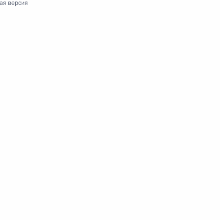
ая версия
орьева (посмертно)
ля-сатирика Аркадия Инина
 оперы Государственного
Владимира Маторина с 60-