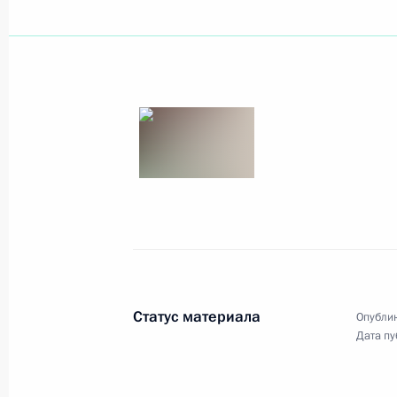
Владимир Путин подписал Указ об
психиатрических больниц
3 мая 2008 года, 19:25
Владимир Путин наградил граждан
Синанова медалью «За отвагу»
3 мая 2008 года, 19:20
Статус материала
Опублик
Владимир Путин подписал Указ «Об
Дата пу
Общественного совета по инвестир
накоплений»