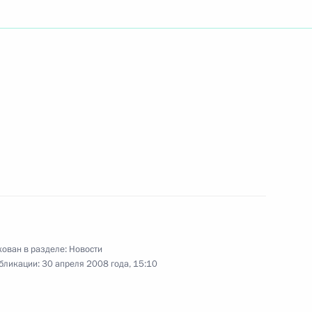
 организации охраны
ина Украины Александра
ован в разделе:
Новости
 утверждении состава
бликации:
30 апреля 2008 года, 15:10
ованию средств пенсионных