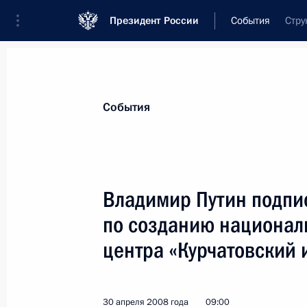
Президент России
События
Стру
Президент
Администрация
Государст
Новости
Стенограммы
Поездки
Те
События
Показа
Владимир Путин подпис
по созданию национал
3 мая 2008 года, суббота
центра «Курчатовский 
Владимир Путин наградил группу м
медалью ордена «За заслуги перед 
3 мая 2008 года, 19:30
30 апреля 2008 года
09:00