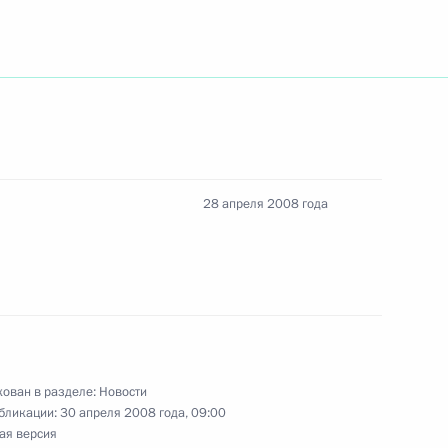
 организации охраны
28 апреля 2008 года
ина Украины Александра
 утверждении состава
ован в разделе:
Новости
ованию средств пенсионных
бликации:
30 апреля 2008 года, 09:00
ая версия