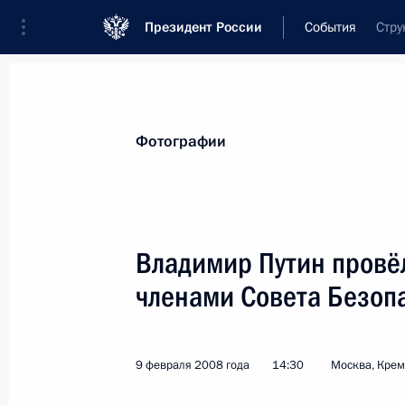
Президент России
События
Стру
Президент
Администрация
Государст
Новости
Стенограммы
Поездки
Те
Фотографии
Показа
Владимир Путин провё
членами Совета Безоп
Президент подписал Федеральный 
Соглашения между Правительством
и Правительством Украины о средс
9 февраля 2008 года
14:30
Москва, Кре
о ракетном нападении и контроля 
12 февраля 2008 года, 12:30