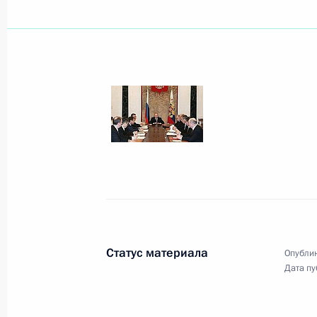
Владимир Путин подписал Федерал
Соглашения между Правительством
и Кабинетом Министров Украины о
эксплуатации ракетного комплекс
12 февраля 2008 года, 12:20
Владимир Путин направил приветств
всероссийского конкурса «Российс
социальной эффективности»
Статус материала
Опублик
Дата пу
12 февраля 2008 года, 12:00