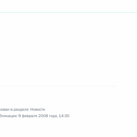
ьный закон «О ратификации
 Российской Федерации
 продлении срока
а 15П118М»
ие участникам и гостям VII
кая организация высокой
ован в разделе:
Новости
бликации:
9 февраля 2008 года, 14:30