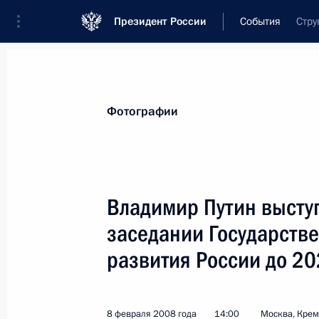
Президент России
События
Стру
Президент
Администрация
Государст
Новости
Стенограммы
Поездки
Те
Фотографии
Показа
Владимир Путин высту
заседании Государстве
Владимир Путин поздравил писател
Владимира Акимова с 70-летием
развития России до 20
12 февраля 2008 года, 12:50
8 февраля 2008 года
14:00
Москва, Кре