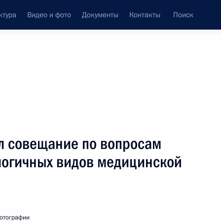
ктура
Видео и фото
Документы
Контакты
Поиск
венный Совет
Совет Безопасности
Комиссии и советы
леграммы
Сведения о Президенте
январь, 2008
ть следующие материалы
л совещание по вопросам
логичных видов медицинской
ования родным и близким
хирурга, директора Института
рганов, академика Валерия
отографии