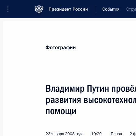
Президент России
События
Стру
Президент
Администрация
Государст
Новости
Стенограммы
Поездки
Те
Фотографии
Показа
Владимир Путин провё
развития высокотехно
27 января 2008 года, воскресенье
помощи
Владимир Путин выразил соболезн
скончавшегося сегодня известного 
трансплантологии искусственных о
23 января 2008 года
19:20
Пенза
2 ф