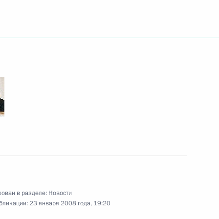
етием олимпийского чемпиона
ера спорта СССР Виктора
ейстера-репетитора
Большого театра России,
Фадеечева с 75-летием
ован в разделе:
Новости
бликации:
23 января 2008 года, 19:20