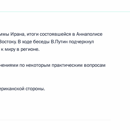
ьный закон «О внесении
ельные акты Российской
ммы Ирана, итоги состоявшейся в Аннаполисе
остоку. В ходе беседы В.Путин подчеркнул
к миру в регионе.
мнениями по некоторым практическим вопросам
писателя, народную поэтессу
ериканской стороны.
 Таиланда Пумипона