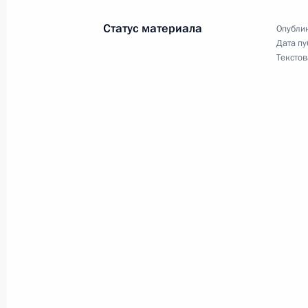
5 декабря 2007 года, 11:45
Статус материала
Опублик
Дата пу
Текстов
Владимир Путин поздравил участник
ярмарки народных художественных
«ЛАДЬЯ-2007»
5 декабря 2007 года, 11:30
4 декабря 2007 года, вторник
Состоялся телефонный разговор В
с Председателем Совета министро
4 декабря 2007 года, 21:15