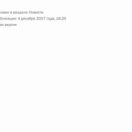
ован в разделе:
Новости
бликации:
4 декабря 2007 года, 16:20
ая версия
ов и гостей VI выставки-
 промыслов России
ладимира Путина
в Италии Романо Проди