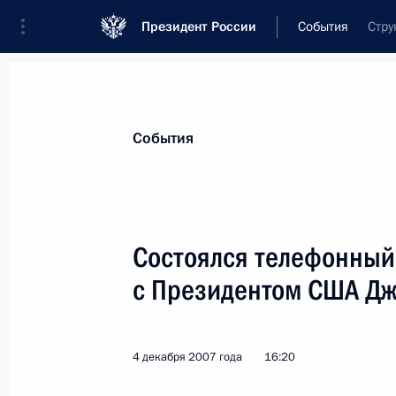
Президент России
События
Стру
Президент
Администрация
Государст
Новости
Стенограммы
Поездки
Те
События
Показа
Состоялся телефонный
с Президентом США Д
Владимир Путин подписал Федерал
изменений в статью 36 Федерально
и банковской деятельности»
4 декабря 2007 года
16:20
5 декабря 2007 года, 14:20