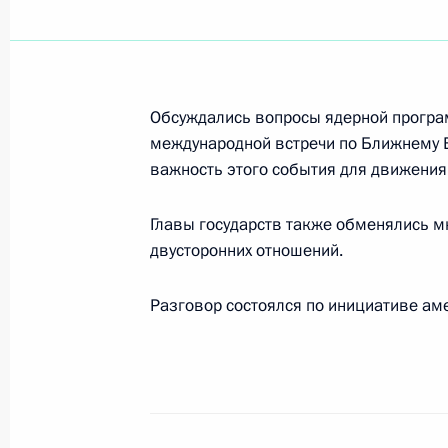
Владимир Путин подписал Федерал
изменений в отдельные законодат
Федерации»
Обсуждались вопросы ядерной програ
международной встречи по Ближнему В
5 декабря 2007 года, 14:15
важность этого события для движения 
Главы государств также обменялись 
Владимир Путин поздравил поэта и 
двусторонних отношений.
Дагестана Фазу Алиеву с юбилеем
5 декабря 2007 года, 12:40
Разговор состоялся по инициативе ам
Владимир Путин поздравил Короля
Адульядета с 80-летием