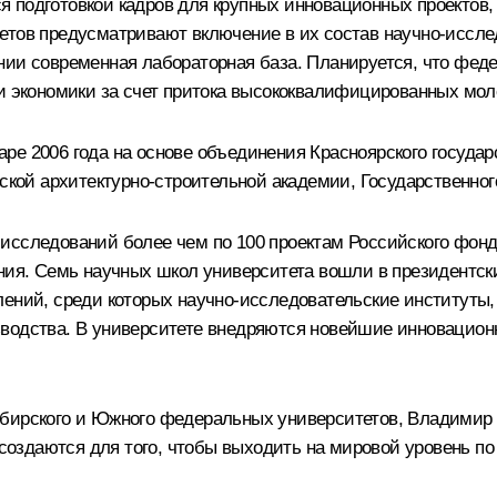
 подготовкой кадров для крупных инновационных проектов, 
етов предусматривают включение в их состав научно-иссле
нии современная лабораторная база. Планируется, что феде
 и экономики за счет притока высококвалифицированных мо
е 2006 года на основе объединения Красноярского государс
рской архитектурно-строительной академии, Государственног
 исследований более чем по 100 проектам Российского фон
ания. Семь научных школ университета вошли в президентск
лений, среди которых научно-исследовательские институты,
водства. В университете внедряются новейшие инновационн
бирского и Южного федеральных университетов, Владимир П
здаются для того, чтобы выходить на мировой уровень по 