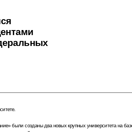
лся
дентами
деральных
ситете.
вание» были созданы два новых крупных университета на б