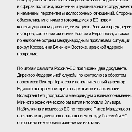
в сферах политики, экономики и гуманитарного сотрудничес
и намечены перспективы долгосрочных отношений. Сторон
обменялись мнениями о готовящемся в ЕС новом
конституционном договоре, ситуации в России в преддверии
выборов, состоянии экономик России и Евросоюза, а также
по наиболее острым международным проблемам: ситуации
вокруг Косова и на Ближнем Востоке, иранской ядерной
программе.
По итогам саммита Россия–ЕС подписаны два документа.
Директор Федеральной службы по контролю за оборотом
наркотиков Виктор Черкесов и исполнительный директор
Единого центра мониторинга наркотиков и наркомании
Вольфганг Гетц подписали меморандум о взаимопонимании.
Министр экономического развития и торговли Эльвира
Набиуллина и комиссар ЕС по торговле Питер Мандельсон
поставили подписи под соглашением между Россией и ЕС
о торговле некоторыми изделиями из стали.