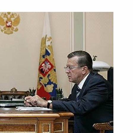
я в составе Совета
ние Госдумы кандидатуру
я на должность аудитора
тречу с Министром
1