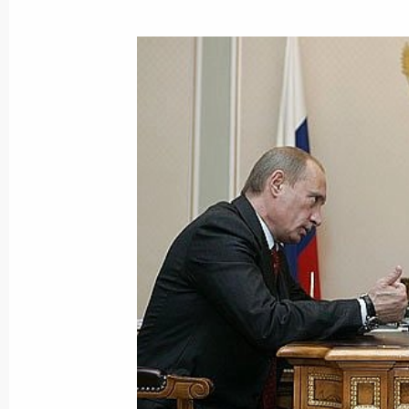
19 октября 2007 года, пятница
Владимир Путин произвел изменени
Безопасности
19 октября 2007 года, 21:15
Владимир Путин внес на рассмотре
Владимира Катренко для назначени
Счетной палаты
19 октября 2007 года, 20:40
Владимир Путин провел рабочую вс