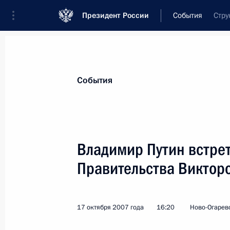
Президент России
События
Стру
Президент
Администрация
Государст
Новости
Стенограммы
Поездки
Те
События
Показа
Владимир Путин встре
Правительства Виктор
Владимир Путин поздравил коллек
испытателей им.А.В.Федотова с 60
школы
17 октября 2007 года
16:20
Ново-Огарев
20 октября 2007 года, 11:30