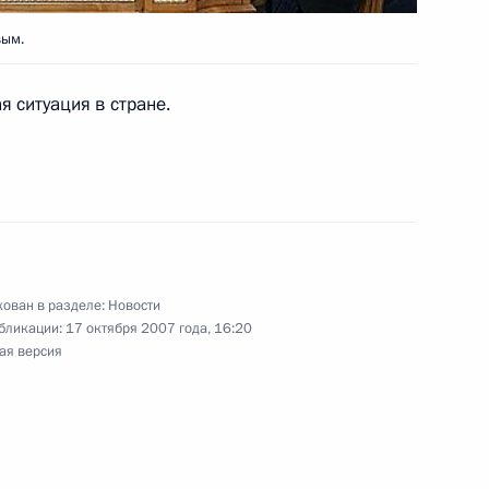
вым
вым.
 ситуация в стране.
седателем Счетной палаты
1
ован в разделе:
Новости
нового директора Службы
1
бликации:
17 октября 2007 года, 16:20
ова
ая версия
ладимира Путина с Премьер-