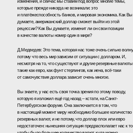
изменения, и сейчас мы ставим под вопрос многие темы,
которые прежде никогда не возникали: это
и платёжеспособность банков, и мировая экономика. Как Вы
думаете, американский доллар сможет выйти из этой
рецессии? Как Вы думаете, изменит ли он свои позиции
в качестве валюты номер один в мире?
Д.Медведев: Это тема, которая нас тоже очень сильно волну
потому что весь мир зависим от ситуации с долларом. И,
несмотря на то, что существуют и другие резервные валюты
такие как евро, как фунт стерлингов, как иена, всё‑таки
от самочувствия доллара зависит очень многое.
Вы знаете, у нас есть своя точка зрения по этому поводу,
которую я изложил ещё год назад – кстати, на Санкт-
Петербургском форуме. Она заключается в том, что
в настоящий момент миру необходимо большее количество
резервных валют, и не потому, что доллар плох или евро
недостаточен: нынешняя ситуация предрасполагает нас к то
чтобы было большее количество валют, куда можно