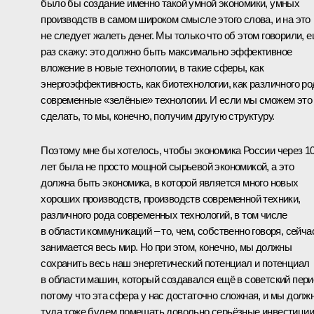
было бы создание именно такой умной экономики, умных
производств в самом широком смысле этого слова, и на это
не следует жалеть денег. Мы только что об этом говорили, 
раз скажу: это должно быть максимально эффективное
вложение в новые технологии, в такие сферы, как
энергоэффективность, как биотехнологии, как различного ро
современные «зелёные» технологии. И если мы сможем это
сделать, то мы, конечно, получим другую структуру.
Поэтому мне бы хотелось, чтобы экономика России через 1
лет была не просто мощной сырьевой экономикой, а это
должна быть экономика, в которой является много новых
хороших производств, производств современной техники,
различного рода современных технологий, в том числе
в области коммуникаций – то, чем, собственно говоря, сейча
занимается весь мир. Но при этом, конечно, мы должны
сохранить весь наш энергетический потенциал и потенциал
в области машин, который создавался ещё в советский пери
потому что эта сфера у нас достаточно сложная, и мы долж
туда тоже будем помещать довольно серьёзные инвестиции