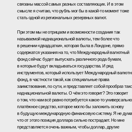
связаны массой самых разных составляющих. И в этом
смысле я считаю, что рубль мог бы в какой‑то момент тоже
стать одной из региональных резервных валют.
При этом мы не отрицаем и возможности создания так
называемой наднациональной валюты, тем более что
в решении «двадцатки», которая была в Лондоне, прямо
содержатся указания на то, что Международный валютный
фонд сейчас будет выпускать различного рода бумаги,
в которые будут вкладываться государства. И ряд
инструментов, который использует Международный валют
фонд, в частности такой, как специальные права
заимствования, по сути, и представляет собой прообраз так
наднациональной валюты. О чём это говорит? Это говорит
о том, что нам всё равно потребуется какое‑то универсальн
платёжное средство, которое могло бы заложить основу
в будущую международную финансовую систему. Я не дума
что от этого позиция доллара сильно пострадает. Но мне
представляется очень важным, чтобы доллар, другие