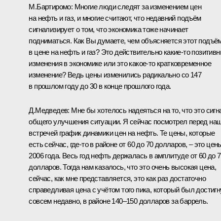
М.Бартиромо: Многие люди следят за изменением цен
на нефть и газ, и многие считают, что недавний подъём
сигнализирует о том, что экономика тоже начинает
подниматься. Как Вы думаете, чем объясняется этот подъё
в цене на нефть и газ? Это действительно какие‑то позитив
изменения в экономике или это какое‑то кратковременное
изменение? Ведь цены изменились радикально со 147
в прошлом году до 30 в конце прошлого года.
Д.Медведев: Мне бы хотелось надеяться на то, что это сигн
общего улучшения ситуации. Я сейчас посмотрел перед на
встречей график динамики цен на нефть. Те цены, которые
есть сейчас, где‑то в районе от 60 до 70 долларов, – это цен
2006 года. Весь год нефть держалась в амплитуде от 60 до 
долларов. Тогда нам казалось, что это очень высокая цена,
сейчас, как мне представляется, это как раз достаточно
справедливая цена с учётом того пика, который был достигн
совсем недавно, в районе 140–150 долларов за баррель.