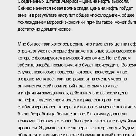
Соединённых Штатов Америки – цена на нефть выросла.
Сейчас начнётся новая волна спада: цена на нефть пойдет
вниз, и в результате наступит общее «похолодание», общее
«охлаждение» мировой экономики, причём такое, может быт
достаточно драматическое.
Мне бы всё‑таки хотелось верить, что изменения цен на не
отражают уже некоторые фундаментальные закономерности
которые формируются в мировой экономике. Но не будем
забегать вперёд, посмотрим, что будет происходить. Во вся
случае, некоторые процессы, которые происходят у нас
в стране, меня всё‑таки настраивают на очень умеренно
оптимистический позитивный лад, потому что у нас
и инфляция замедлилась, действительно выросли цены
на нефть, падение производств в ряде секторов тоже
стабилизировалось, теперь эти показатели менее высокие, 
были, безработица больше не растёт такими ударными
темпами. Поэтому хотелось бы верить, что это не случайны
процессы. Я думаю, что те эксперты, с которыми мы будем
общаться, в том числе и в ходе форума, который состоится