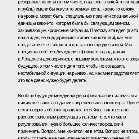
резервные валюты (в том числе, надеюсь, в какой‑то ситуац
и рубль) имели бы какую‑то возможность, какую‑то связку
на уровне, может быть, специальных прав или специальной
единицы какой‑то, которая была бы связующим звеном,
закрывающим кризисные ситуации. Поэтому эта идея (а это
наша идея, её поддерживают китайские коллеги), как мне
представляется, является достаточно продуктивной. Мы
специально её не обсуждали в формате «двадцатки»
в Лондоне и договорились с нашими коллегами, что это вопр
будущего, в том числе и для того, чтобы не создавать
нестабильной ситуации на рынках, но, как мне представляет
это всё равно нужно будет делать.
Вообще будущее международной финансовой системы мы
видим всё‑таки в создании современных правил игры. Прич
если говорить об этих правилах, то сейчас как‑то стало
распространенным рассуждать на тему того, что мало
регулирования, нужно большее количество решений
принимать. Вопрос, мне кажется, не в этом. Вопрос не в том,
чтобы создать ещё значительное количество конвенций,