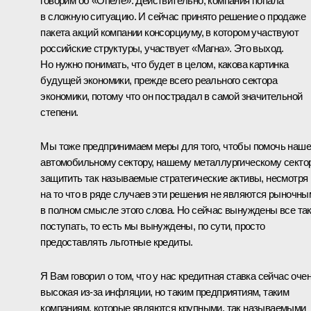
говорим об «Опеле». Действительно, компания попала
в сложную ситуацию. И сейчас принято решение о продаже
пакета акций компании консорциуму, в котором участвуют
российские структуры, участвует «Магна». Это выход.
Но нужно понимать, что будет в целом, какова картинка
будущей экономики, прежде всего реального сектора
экономики, потому что он пострадал в самой значительной
степени.
Мы тоже предпринимаем меры для того, чтобы помочь наш
автомобильному сектору, нашему металлургическому сектор
защитить так называемые стратегические активы, несмотря
на то что в ряде случаев эти решения не являются рыночны
в полном смысле этого слова. Но сейчас вынуждены все та
поступать, то есть мы вынуждены, по сути, просто
предоставлять льготные кредиты.
Я Вам говорил о том, что у нас кредитная ставка сейчас оче
высокая из‑за инфляции, но таким предприятиям, таким
компаниям, которые являются крупными, так называемыми