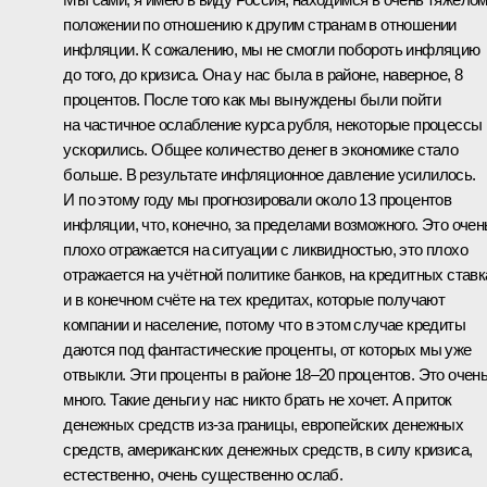
положении по отношению к другим странам в отношении
инфляции. К сожалению, мы не смогли побороть инфляцию
до того, до кризиса. Она у нас была в районе, наверное, 8
процентов. После того как мы вынуждены были пойти
на частичное ослабление курса рубля, некоторые процессы
ускорились. Общее количество денег в экономике стало
больше. В результате инфляционное давление усилилось.
И по этому году мы прогнозировали около 13 процентов
инфляции, что, конечно, за пределами возможного. Это очен
плохо отражается на ситуации с ликвидностью, это плохо
отражается на учётной политике банков, на кредитных ставк
и в конечном счёте на тех кредитах, которые получают
компании и население, потому что в этом случае кредиты
даются под фантастические проценты, от которых мы уже
отвыкли. Эти проценты в районе 18–20 процентов. Это очен
много. Такие деньги у нас никто брать не хочет. А приток
денежных средств из‑за границы, европейских денежных
средств, американских денежных средств, в силу кризиса,
естественно, очень существенно ослаб.