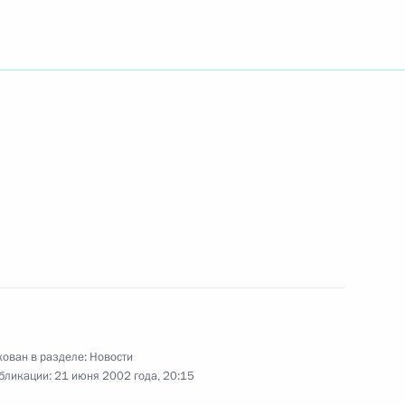
ству обороны оказать помощь
тихийного бедствия
с руководством
езидента и министрами
Могиле Неизвестного Солдата
ован в разделе:
Новости
1
бликации:
21 июня 2002 года, 20:15
ровский Сад