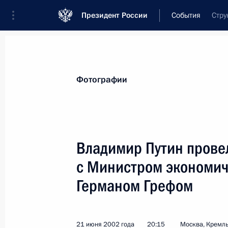
Президент России
События
Стру
Президент
Администрация
Государст
Новости
Стенограммы
Поездки
Те
Фотографии
Показа
Владимир Путин провел
с Министром экономиче
Владимир Путин провел телефонны
Сергеем Шойгу, находящимся в рай
Германом Грефом
на юге России
22 июня 2002 года, 13:30
21 июня 2002 года
20:15
Москва, Кремл