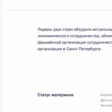
Владимир Путин направил приветс
по фигурному катанию на коньках 
Лидеры двух стран обсудили актуальны
21 марта 2002 года, 00:00
экономического сотрудничества, обм
Шанхайской организации сотрудничест
организации в Санкт-Петербурге.
20 марта 2002 года, среда
Владимир Путин провел рабочую вс
гражданской обороны, чрезвычайн
последствий стихийных бедствий С
20 марта 2002 года, 19:30
Москва, Кремль
Статус материала
Опублик
Дата пу
Текстов