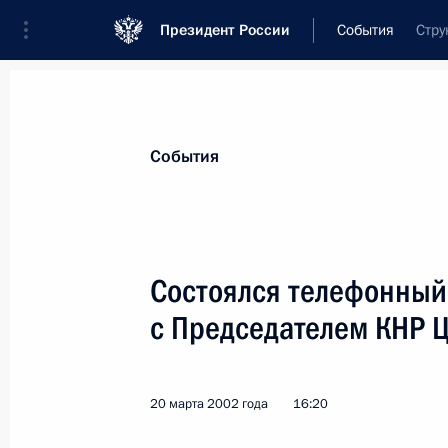
Президент России
События
Стру
Президент
Администрация
Государст
Новости
Стенограммы
Поездки
Те
События
Показа
Состоялся телефонный
с Председателем КНР 
21 марта 2002 года, четверг
Владимир Путин встретился с изве
Фетисовым
20 марта 2002 года
16:20
21 марта 2002 года, 16:30
Москва, Кремль