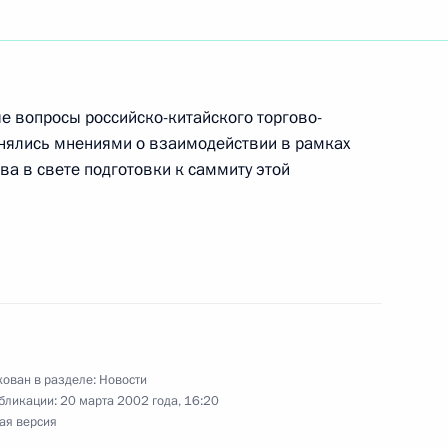
твие чемпиону мира
Алексею Ягудину
е вопросы российско-китайского торгово-
енялись мнениями о взаимодействии в рамках
ва в свете подготовки к саммиту этой
тречу с Министром по делам
ым ситуациям и ликвидации
ергеем Шойгу
ован в разделе:
Новости
бликации:
20 марта 2002 года, 16:20
ая версия