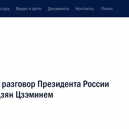
ктура
Видео и фото
Документы
Контакты
Поиск
венный Совет
Совет Безопасности
Комиссии и советы
леграммы
Сведения о Президенте
март, 2002
ть следующие материалы
 разговор Президента России
Цзян Цзэминем
стным хоккеистом Вячеславом
1