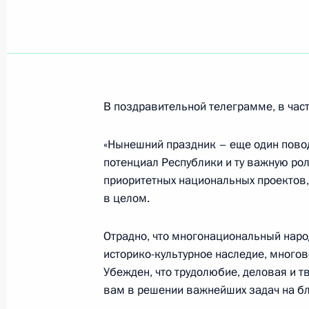
Владимир Путин поздравил художни
летием
28 сентября 2007 года, 14:30
В поздравительной телеграмме, в част
27 сентября 2007 года, четверг
«Нынешний праздник – еще один пово
Задачи, которые Россия ставит пер
потенциал Республики и ту важную рол
с Олимпиадой 2014 года, выходят 
приоритетных национальных проектов,
в целом.
27 сентября 2007 года, 18:19
Отрадно, что многонациональный наро
историко-культурное наследие, мног
Владимир Путин встретился с през
Убежден, что трудолюбие, деловая и т
олимпийского комитета Жаком Рог
вам в решении важнейших задач на бл
27 сентября 2007 года, 12:30
Сочи, Бочаров