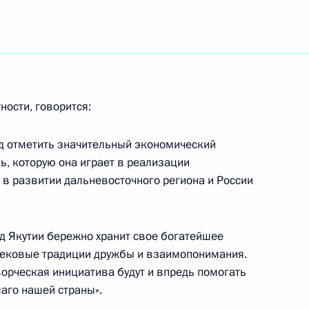
ка Олега Еремеева с 85-
ности, говорится:
д отметить значительный экономический
ед собой в связи
1
ь, которую она играет в реализации
далеко за рамки спорта
 в развитии дальневосточного региона и России
д Якутии бережно хранит свое богатейшее
овековые традиции дружбы и взаимопонимания.
идентом Международного
3
ворческая инициатива будут и впредь помогать
ге и членами МОК
аго нашей страны».
 Ручей