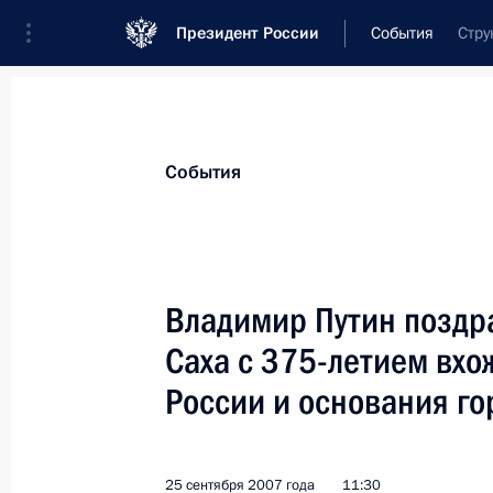
Президент России
События
Стру
Президент
Администрация
Государст
Новости
Стенограммы
Поездки
Те
События
Показа
Владимир Путин поздр
Саха с 375-летием вхо
Президент подписал Указ «Об утве
палаты Российской Федерации»
России и основания го
28 сентября 2007 года, 16:30
25 сентября 2007 года
11:30