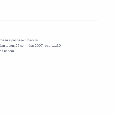
Совете при Президенте
ю физической культуры
й, подготовке и проведению
ован в разделе:
Новости
зимних Параолимпийских игр
бликации:
25 сентября 2007 года, 11:30
ая версия
став президиума