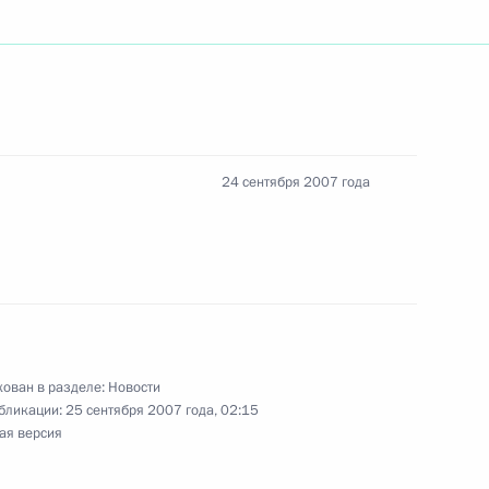
седателем Правительства
3
Сапатеро
24 сентября 2007 года
ика-карикатуриста Бориса
ован в разделе:
Новости
бликации:
25 сентября 2007 года, 02:15
ая версия
иков и ветеранов атомной
ным праздником