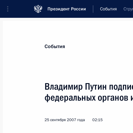
Президент России
События
Стру
Президент
Администрация
Государст
Новости
Стенограммы
Поездки
Те
События
Показа
Владимир Путин подпи
федеральных органов 
Владимир Путин поздравил актера 
академического Малого театра Ро
летием
25 сентября 2007 года
02:15
30 сентября 2007 года, 11:00