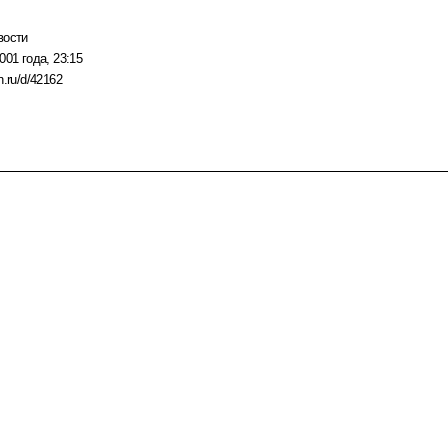
вости
001 года, 23:15
n.ru/d/42162