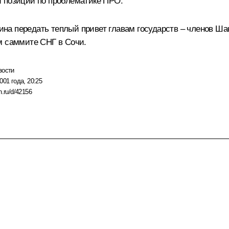
й позиции по проблематике ПРО.
на передать теплый привет главам государств – членов Ш
м саммите СНГ в Сочи.
вости
001 года, 20:25
n.ru/d/42156