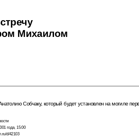
стречу
ором Михаилом
Анатолию Собчаку, который будет установлен на могиле перв
вости
001 года, 15:00
n.ru/d/42103