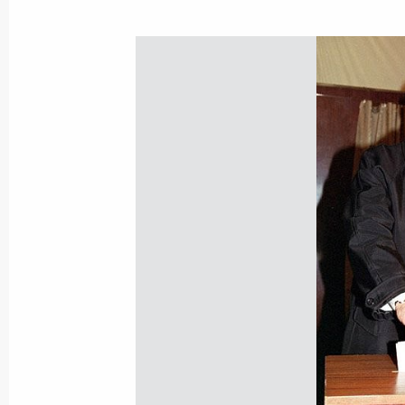
Президент России подписал нескол
принятых Государственной Думой и
Федерации
18 декабря 2001 года, 00:00
Президент России подписал Указ о
и дополнений в Указ Президента Р
«Вопросы Министерства юстиции Р
и в Положение, утвержденное этим
18 декабря 2001 года, 00:00