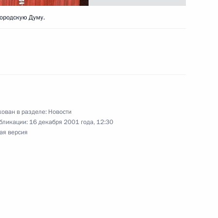
к
городскую Думу.
льманскими духовными
2
ь
енам чеченской семьи
2
ован в разделе:
Новости
енный в схватке
бликации:
16 декабря 2001 года, 12:30
ая версия
ь
 с членами Правительства
1
ь