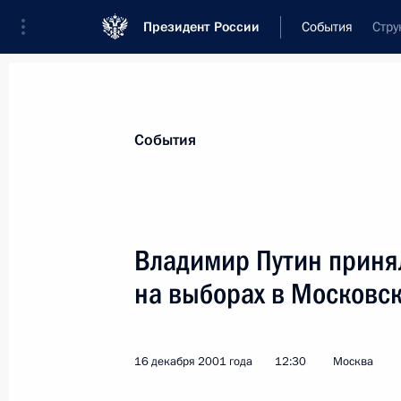
Президент России
События
Стру
Президент
Администрация
Государст
Новости
Стенограммы
Поездки
Те
События
Показа
Владимир Путин принял
на выборах в Московс
Президент России подписал Федер
закон «О порядке принятия в Рос
и образования в ее составе нового
16 декабря 2001 года
12:30
Москва
Федерации»
18 декабря 2001 года, 00:00