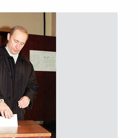
ько федеральных законов,
 одобренных Советом
 внесении изменений
Ф от 2 августа 1999 г. №954
оссийской Федерации»
 Указом