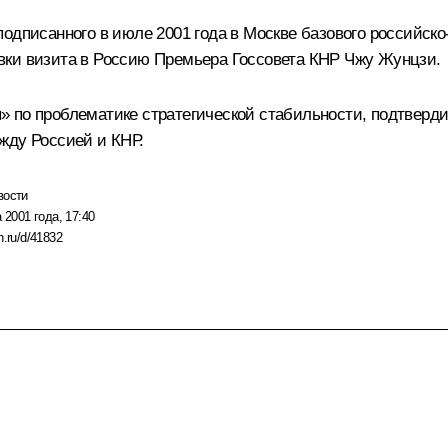
одписанного в июле 2001 года в Москве базового российско
вки визита в Россию Премьера Госсовета КНР Чжу Жунцзи.
 по проблематике стратегической стабильности, подтверди
жду Россией и КНР.
вости
 2001 года, 17:40
n.ru/d/41832