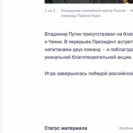
Петербурга Владимиром Яковлевым
Ленинградской области Валерием
1 из 3
Посещение хоккейного матча Россия – Че
команды Павлом Буре.
представителем Президента в Сев
округе Виктором Черкесовым
Владимир Путин присутствовал на бла
15 августа 2001 года, 23:45
Санкт-Петербур
и Чехии. В перерыве Президент встре
капитанами двух команд – и поблагода
уникальной благотворительной акции.
Владимир Путин провел рабочую вс
Председателя Правительства, Мин
Игра завершилась победой российской
Кудриным и Министром по делам п
и средств массовых коммуникаций
15 августа 2001 года, 19:05
Москва
Владимир Путин встретился с през
Статус материала
Опублик
комитета России Леонидом Тягачев