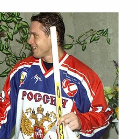
лаам
3
ежиссера Владимира
тречу с губернатором Санкт-