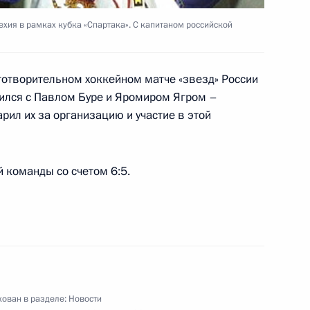
, губернатором
 Сердюковым и полномочным
хия в рамках кубка «Спартака». С капитаном российской
еро-Западном федеральном
готворительном хоккейном матче «звезд» России
г, Мариинский Дворец
тился с Павлом Буре и Яромиром Ягром –
рил их за организацию и участие в этой
тречу с заместителем
истром финансов Алексеем
 команды со счетом 6:5.
ечати, телерадиовещания
 Михаилом Лесиным
идентом Олимпийского
1
ован в разделе:
Новости
ым, вице-президентом