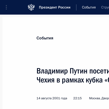
Президент России
События
Стру
Президент
Администрация
Государст
Новости
Стенограммы
Поездки
Те
События
Показа
Владимир Путин посети
Чехия в рамках кубка 
Владимир Путин направил поздравл
на высшем уровне стран – членов Г
летней годовщины создания объед
14 августа 2001 года
22:15
Москва, Двор
17 августа 2001 года, 00:00