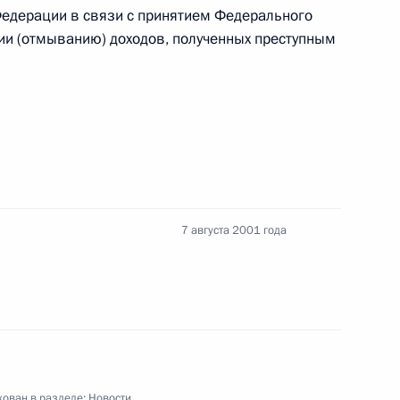
дводной лодки «Курск»
Федерации в связи с принятием Федерального
ии (отмыванию) доходов, полученных преступным
тречу с Министром
укаевым
7 августа 2001 года
тречу с Министром
1
м Елагиным, отвечающим
ьных органов исполнительной
ому развитию Чеченской
ован в разделе:
Новости