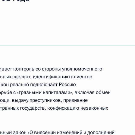
тречу с заместителем
нистром финансов Алексеем
ивает контроль со стороны уполномоченного
твие работникам
льных сделках, идентификацию клиентов
о случаю Дня строителя
акон реально подключает Россию
орьбе с «грязными капиталами», включая обмен
ощи, выдачу преступников, признание
странных государств, конфискацию незаконных
ой Лячиной, вдовой
ьный закон «О внесении изменений и дополнений
2