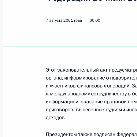
Владимир Путин провел рабочую вс
7 августа 2001 года
00:00
Председателя Правительства – Ми
Кудриным
11 августа 2001 года, 13:00
Москва
Этот законодательный акт предусматр
Владимир Путин направил приветс
органа, информирование о подозрите
строительного комплекса России п
и участников финансовых операций. З
11 августа 2001 года, 00:00
к международному сотрудничеству в б
информацией, оказание правовой пом
приговоров, вынесенных судьями ино
доходов.
10 августа 2001 года, пятница
Владимир Путин встретился с Ирин
Президентом также подписан Федерал