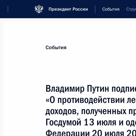
Президент России
События
Стру
Президент
Администрация
Государст
Новости
Стенограммы
Поездки
Те
События
Показа
Владимир Путин подпи
«О противодействии л
Владимир провел рабочее совещан
структур по вопросам материально
доходов, полученных п
военнослужащих
Госдумой 13 июля и о
11 августа 2001 года, 14:00
Москва
Федерации 20 июля 20