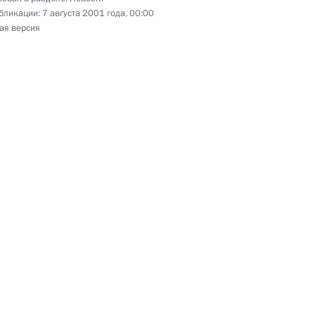
бликации:
7 августа 2001 года, 00:00
ая версия
признании утратившими силу
ерации в связи с изданием
рации от 21 июня 2001 г.
 Российской Федерации
раничении предметов ведения
 органами государственной
власти субъектов Российской
амоуправления»
мика РАМН Бориса Лапина