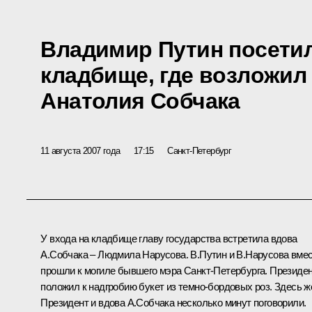
Владимир Путин посети
кладбище, где возложил
Анатолия Собчака
11 августа 2007 года
17:15
Санкт-Петербург
У входа на кладбище главу государства встретила вдова
А.Собчака – Людмила Нарусова. В.Путин и В.Нарусова вме
прошли к могиле бывшего мэра Санкт-Петербурга. Президе
положил к надгробию букет из темно-бордовых роз. Здесь ж
Президент и вдова А.Собчака несколько минут поговорили.