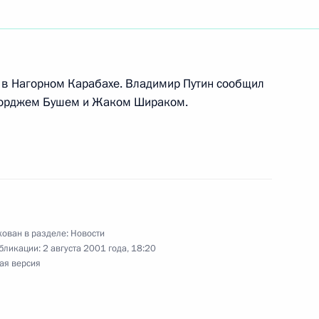
ьный закон
ридических лиц», принятый
обренный Советом Федерации
 в Нагорном Карабахе. Владимир Путин сообщил
 Джорджем Бушем и Жаком Шираком.
ьный закон «О бюджете
дерации на 2001 год»,
года и одобренный Советом
ован в разделе:
Новости
бликации:
2 августа 2001 года, 18:20
ая версия
еральных законов