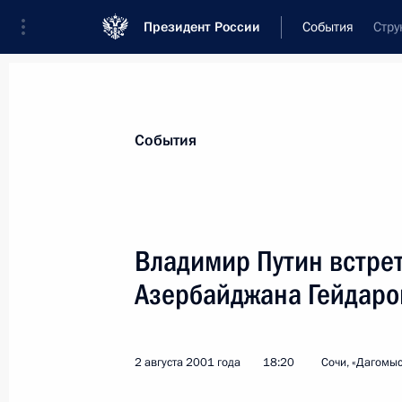
Президент России
События
Стру
Президент
Администрация
Государст
Новости
Стенограммы
Поездки
Те
События
Показа
Владимир Путин встре
Азербайджана Гейдар
Владимир Путин провел рабочую вс
энергетики Игорем Юсуфовым
8 августа 2001 года, 15:00
Ново-Огарево
2 августа 2001 года
18:20
Сочи, «Дагомыс