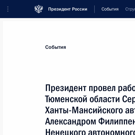
Президент России
События
Стру
Президент
Администрация
Государст
Новости
Стенограммы
Поездки
Те
События
Показа
Президент провел рабо
Тюменской области Се
Президент России направил приветс
глав ибероамериканских государст
Ханты-Мансийского ав
24 ноября 2001 года, 00:00
Александром Филиппен
Ненецкого автономног