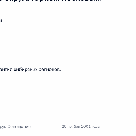
го передачи «КВН»
м
й
ития сибирских регионов.
 с Министром имущественных
телями Российского союза
2
лей
руг. Совещание
20 ноября 2001 года