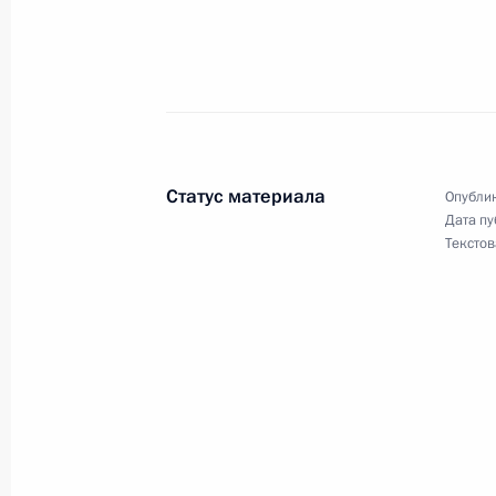
Состоялась встреча Президента Ро
секретаря НАТО Джорджа Робертсо
23 ноября 2001 года, 15:30
Москва, Кремль
Статус материала
Опублик
Дата пу
Текстов
Президент России поздравил худож
Эдуарда Назарова с 60-летием
23 ноября 2001 года, 00:00
22 ноября 2001 года, четверг
Состоялся телефонный разговор В