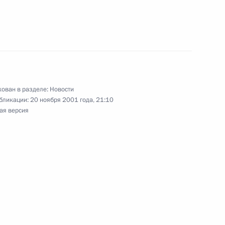
ссии и Генерального
1
на
ован в разделе:
Новости
бликации:
20 ноября 2001 года, 21:10
ая версия
ника-мультипликатора
ладимира Путина