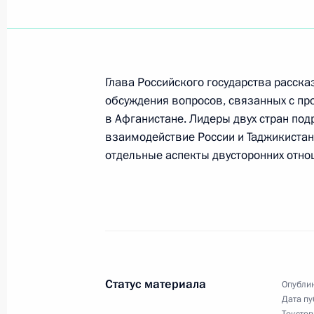
Владимир Путин провел совещание
газовой отрасли
Глава Российского государства рассказ
20 ноября 2001 года, 17:00
Новый Уренгой
обсуждения вопросов, связанных с пр
в Афганистане. Лидеры двух стран под
взаимодействие России и Таджикистан
Владимир Путин посетил месторож
отдельные аспекты двусторонних отно
20 ноября 2001 года, 12:20
Новый Уренгой
Владимир Путин поздравил сотрудн
Льва Толстого с 90-летием музея
20 ноября 2001 года, 00:00
Статус материала
Опублик
Дата пу