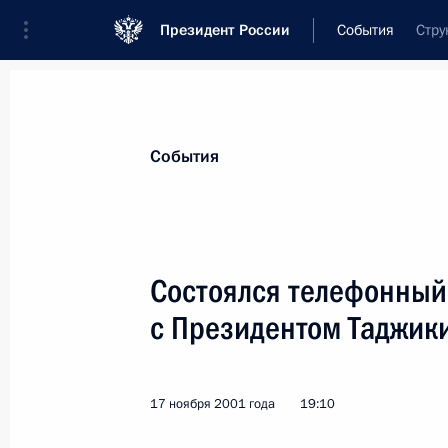
Президент России
События
Стру
Президент
Администрация
Государст
Новости
Стенограммы
Поездки
Те
События
Показа
Состоялся телефонный
с Президентом Таджик
Владимир Путин вручил председате
«Газпром» Рему Вяхиреву орден «За
степени
17 ноября 2001 года
19:10
20 ноября 2001 года, 19:40
Новый Уренгой