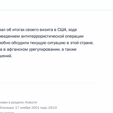
 по проблемам развития
2
ал об итогах своего визита в США, ходе
оведением антитеррористической операции
робно обсудили текущую ситуацию в этой стране,
а в афганском урегулировании, а также
дение «Заполярное»
3
шений.
иков Государственного музея
ован в разделе:
Новости
бликации:
17 ноября 2001 года, 19:10