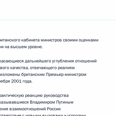
 по проблемам развития
2
ританского кабинета министров своими оценками
чи на высшем уровне.
дение «Заполярное»
3
 касающиеся дальнейшего углубления отношений
вого качества, отвечающего реалиям
и изложены британским Премьер-министром
оября 2001 года.
ении срока использования
сийской Федерации
практическую реакцию руководства
национальных сил
сказывавшиеся Владимиром Путиным
ения Общего рамочного
ения взаимоотношений России
ответствие с новыми вызовами и угрозами
цеговине»