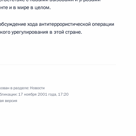
нте и в мире в целом.
обсуждение хода антитеррористической операции
кого урегулирования в этой стране.
иков Государственного музея
ован в разделе:
Новости
бликации:
17 ноября 2001 года, 17:20
и Валерий Сердюков доложил
ая версия
твий недавнего урагана