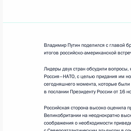
Владимир Путин провел совещание
газовой отрасли
20 ноября 2001 года, 17:00
Новый Уренгой
Владимир Путин поделился с главой б
итогов российско-американской встре
Владимир Путин посетил месторож
Лидеры двух стран обсудили вопросы,
20 ноября 2001 года, 12:20
Новый Уренгой
Россия–НАТО, с целью придания им но
сегодняшнего момента, которые был
в послании Президенту России от 16 н
Президент подписал Указ «О продл
контингента Вооруженных Сил Рос
Российская сторона высоко оценила 
в миротворческой операции много
Великобритании на неоднократно вы
по стабилизации в рамках выполн
соображения о необходимости привед
с Североатлантическим альянсом в со
соглашения о мире в Боснии и Гер