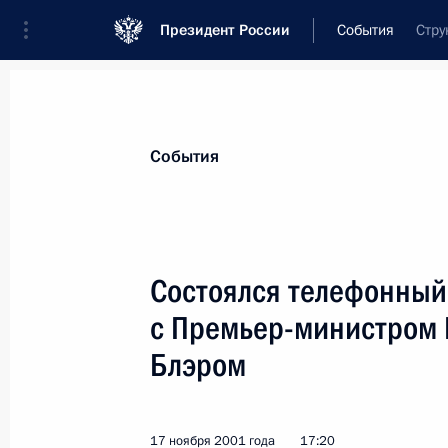
Президент России
События
Стру
Президент
Администрация
Государст
Новости
Стенограммы
Поездки
Те
События
Показа
Состоялся телефонный
с Премьер-министром 
Владимир Путин вручил председате
«Газпром» Рему Вяхиреву орден «За
Блэром
степени
20 ноября 2001 года, 19:40
Новый Уренгой
17 ноября 2001 года
17:20