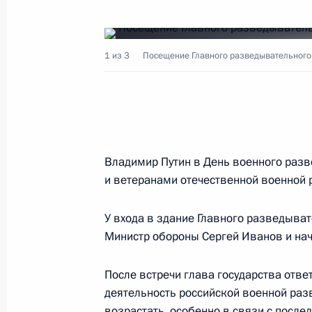
Состоялся телефонный разговор В
1 из 3
Посещение Главного разведывательного
с Президентом Украины Леонидом 
5 ноября 2001 года, 20:20
Президент России провел совещан
Владимир Путин в День военного разв
судопроизводства и юстиции
и ветеранами отечественной военной 
5 ноября 2001 года, 19:40
Москва, Кремль
У входа в здание Главного разведыва
Министр обороны Сергей Иванов и на
Президент России посетил Главное
После встречи глава государства отве
управление
деятельность российской военной разв
возрастать, особенно в связи с посл
5 ноября 2001 года, 15:00
Москва