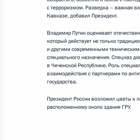
с терроризмом. Разведка – важная в
Кавказе, добавил Президент.
Президент России провел совещани
Владимир Путин оценивает отечествен
5 ноября 2001 года, 12:20
Москва, Кремль
который действует не только традици
и другими современными техническим
специального назначения. Спецназ д
в Чеченской Республике. Роль специа
Президент поздравил директора Гл
взаимодействия с партнерами по анти
им. Н.В.Цицина академика РАН Льв
государства.
5 ноября 2001 года, 00:00
Президент России возложил цветы к 
расположенному около здания ГРУ.
Владимир Путин поздравил Презид
Багабанди с 80-летием установлен
отношений между Россией и Монго