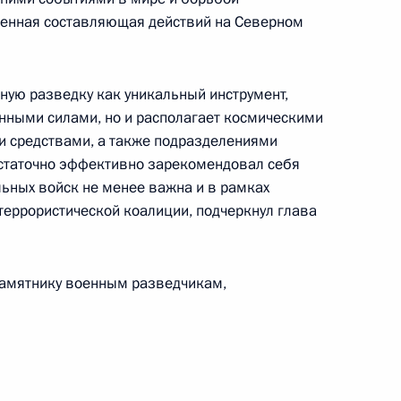
оенная составляющая действий на Северном
е с членами Правительства
1
ную разведку как уникальный инструмент,
онными силами, но и располагает космическими
и средствами, а также подразделениями
остаточно эффективно зарекомендовал себя
льных войск не менее важна и в рамках
авного ботанического сада
террористической коалиции, подчеркнул глава
а Андреева с 70-летием
памятнику военным разведчикам,
ента Монголии Нацагийна
ия дипломатических
лией