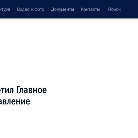
ктура
Видео и фото
Документы
Контакты
Поиск
венный Совет
Совет Безопасности
Комиссии и советы
леграммы
Сведения о Президенте
ноябрь, 2001
ть следующие материалы
тил Главное
авление
ина с Президентом Киргизии