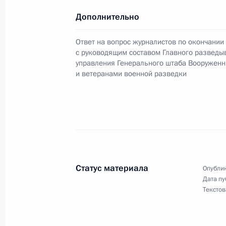
5 ноября 2001 года, 00:00
Дополнительно
Ответ на вопрос журналистов по окончании
Президент подписал Указ о награ
с руководящим составом Главного разведы
Шумакова орденом Святого апосто
управления Генерального штаба Вооруженн
и ветеранами военной разведки
5 ноября 2001 года, 00:00
3 ноября 2001 года, суббота
Владимир Путин провел рабочее с
внешней и внутренней политики
Статус материала
Опублик
Дата пу
3 ноября 2001 года, 13:30
Москва, Кремль
Текстов
Состоялась встреча Владимира Пу