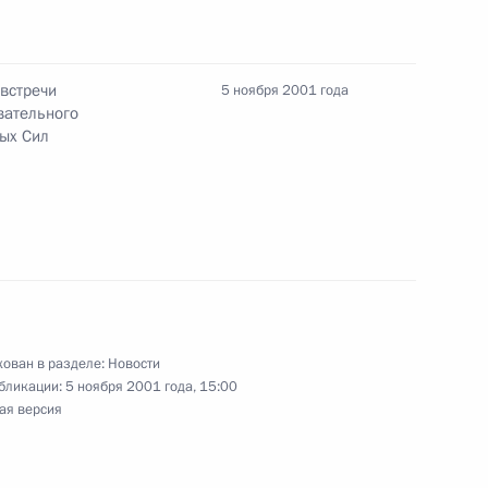
 встречи
5 ноября 2001 года
ждении академика Валерия
вательного
ла Андрея Первозванного
ых Сил
овещание по вопросам
ован в разделе:
Новости
бликации:
5 ноября 2001 года, 15:00
ая версия
тина с министром обороны
2