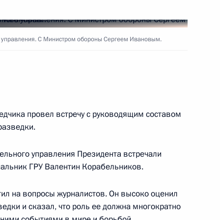
ладимира Путина
 управления. С Министром обороны Сергеем Ивановым.
Кучмой
ие по проблемам
едчика провел встречу с руководящим составом
1
разведки.
тельного управления Президента встречали
чальник ГРУ Валентин Корабельников.
 разведывательное
3
тил на вопросы журналистов. Он высоко оценил
едки и сказал, что роль ее должна многократно
едними событиями в мире и борьбой