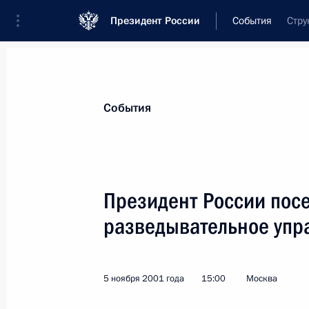
Президент России
События
Стру
Президент
Администрация
Государст
Новости
Стенограммы
Поездки
Те
События
Показа
Президент России посе
разведывательное упр
5 ноября 2001 года, понедельник
Состоялся разговор Владимира Пут
Аскаром Акаевым
5 ноября 2001 года
15:00
Москва
5 ноября 2001 года, 23:50