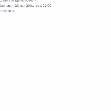
ован в разделе:
Новости
бликации:
23 мая 2001 года, 21:00
ления руководителям стран
ая версия
аю Дня Африки
нования Президенту Израиля
 Израиля Ариэлю Шарону
ля участия в заседании
2
на уровне глав государств