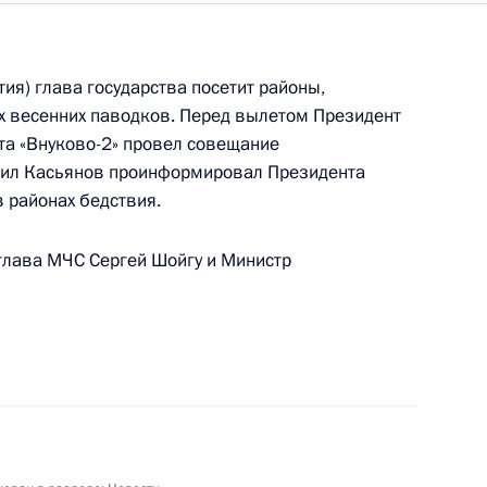
идентом Казахстана
1
тия) глава государства посетит районы,
х весенних паводков. Перед вылетом Президент
та «Внуково-2» провел совещание
аил Касьянов проинформировал Президента
 районах бедствия.
 Путин поздравил Президента
60-летним юбилеем
глава МЧС Сергей Шойгу и Министр
енную Думу четыре
ме