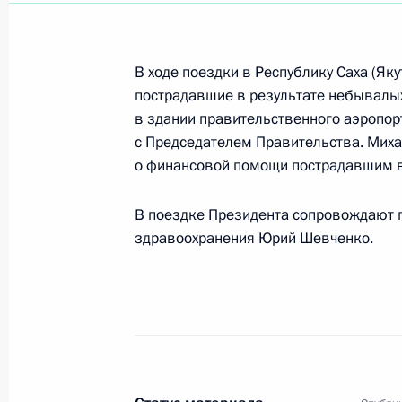
Владимир Путин встретился с През
Нурсултаном Назарбаевым
В ходе поездки в Республику Саха (Яку
25 мая 2001 года, 09:15
Ереван
пострадавшие в результате небывалы
в здании правительственного аэропор
с Председателем Правительства. Мих
о финансовой помощи пострадавшим в
В телефонном разговоре Владимир
Молдавии Владимира Воронина с 
В поездке Президента сопровождают 
25 мая 2001 года, 09:00
Ереван
здравоохранения Юрий Шевченко.
Владимир Путин внес в Государств
законопроекта по судебной рефор
25 мая 2001 года, 00:00