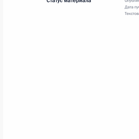
Статус материала
Опублик
Дата пу
Владимир Путин направил поздрав
Текстов
Африканского континента по случ
25 мая 2001 года, 00:00
Владимир Путин направил соболез
Моше Кацаву и Премьер-министру
25 мая 2001 года, 00:00
24 мая 2001 года, четверг
Владимир Путин прибыл в Ереван д
Совета коллективной безопасности 