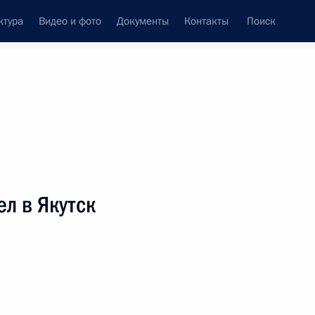
ктура
Видео и фото
Документы
Контакты
Поиск
венный Совет
Совет Безопасности
Комиссии и советы
леграммы
Сведения о Президенте
май, 2001
ть следующие материалы
л в Якутск
идентом Киргизии Аскаром
1