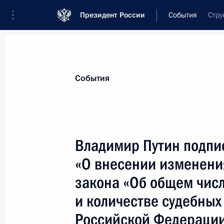
Президент России
События
Стру
Президент
Администрация
Государст
Новости
Стенограммы
Поездки
Те
События
Показа
Владимир Путин подпи
«О внесении изменени
Владимир Путин подписал Федерал
малого и среднего предпринимател
закона «Об общем чис
Федерации»
и количестве судебных 
26 июля 2007 года, 13:15
Российской Федераци