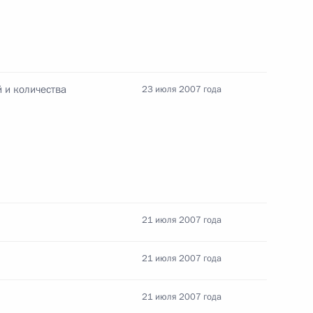
вания в связи с кончиной
 и количества
23 июля 2007 года
Совета Безопасности России
1
21 июля 2007 года
ицеров российских силовых
2
 на вышестоящие должности
21 июля 2007 года
ний
21 июля 2007 года