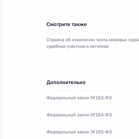
Владимир Путин выразил соболезно
Лидии Смирновой
Смотрите также
25 июля 2007 года, 16:00
Справка об изменении числа мировых судей
судебных участков в регионах
Владимир Путин провел заседание 
25 июля 2007 года, 15:00
Москва,Кремль
Дополнительно
Федеральный закон №163-ФЗ
Владимир Путин принял высших оф
структур по случаю их назначения
Федеральный закон №164-ФЗ
и присвоения высших воинских зва
25 июля 2007 года, 14:30
Москва, Кремль
Федеральный закон №165-ФЗ