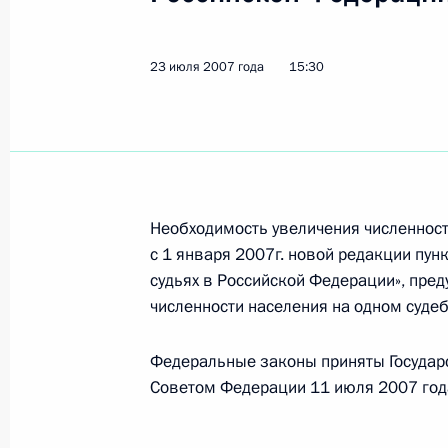
Владимир Путин подписал Федерал
23 июля 2007 года
15:30
принципах организации законодате
и исполнительных органов государс
Российской Федерации»
26 июля 2007 года, 13:10
Необходимость увеличения численност
с 1 января 2007г. новой редакции пун
Владимир Путин поздравил олимпи
судьях в Российской Федерации», пре
по троеборью, заслуженного масте
численности населения на одном судеб
Волкова с 60-летием
26 июля 2007 года, 11:00
Федеральные законы приняты Государ
Советом Федерации 11 июля 2007 год
25 июля 2007 года, среда