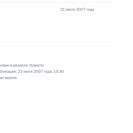
21 июля 2007 года
е в адрес Премьер-министра
па Эрдогана
ика РАН, директора
ован в разделе:
Новости
ьского института имени
бликации:
23 июля 2007 года, 15:30
ина Пашина с 70-летием
ая версия
ставителями молодежных
5