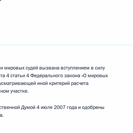
ьный закон «Об общих
льных (представительных)
твенной власти субъектов
и мировых судей вызвана вступлением в силу
кта 4 статьи 4 Федерального закона «О мировых
йского чемпиона
дусматривающей иной критерий расчета
ра по конному спорту Валерия
ном участке.
ственной Думой 4 июля 2007 года и одобрены
а.